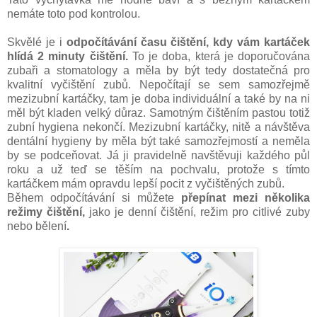
nemáte toto pod kontrolou.
Skvělé je i
odpočítávání času čištění, kdy vám kartáček
hlídá 2 minuty čištění.
To je doba, která je doporučována
zubaři a stomatology a měla by být tedy dostatečná pro
kvalitní vyčištění zubů. Nepočítají se sem samozřejmě
mezizubní kartáčky, tam je doba individuální a také by na ni
měl být kladen velký důraz. Samotným čištěním pastou totiž
zubní hygiena nekončí. Mezizubní kartáčky, nitě a návštěva
dentální hygieny by měla být také samozřejmostí a neměla
by se podceňovat. Já ji pravidelně navštěvuji každého půl
roku a už teď se těším na pochvalu, protože s tímto
kartáčkem mám opravdu lepší pocit z vyčištěných zubů.
Během odpočítávání si můžete
přepínat mezi několika
režimy čištění,
jako je denní čištění, režim pro citlivé zuby
nebo bělení
.