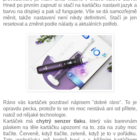
Hned po prvním zapnutí si stačí na kartáčku nastavit jazyk a
barvu na displeji a pak už fungujete. Vše se dá samozřejmě
měnit, takže nastavení není nikdy definitivní. Stačí je jen
resetovat a změnit podle nálady a aktuálních potřeb.
Ráno vás kartáček pozdraví nápisem "dobré ráno". To je
opravdu pecka, protože to se mi moc nestává ani od přítele,
natož od nějaké technologie.
Kartáček má
chytrý senzor tlaku
, který vás barevnám
páskem na těle kartáčku upozorní na to, zda na zuby moc
tlačíte. Červeně, když tlačíte, zeleně, když je to v pořádku.
Tato vychytávka mě hodně baví a s běžným kartáčkem