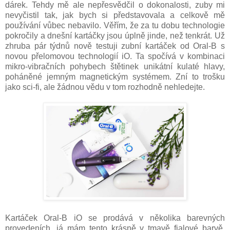
dárek. Tehdy mě ale nepřesvědčil o dokonalosti, zuby mi
nevyčistil tak, jak bych si představovala a celkově mě
používání vůbec nebavilo. Věřím, že za tu dobu technologie
pokročily a dnešní kartáčky jsou úplně jinde, než tenkrát. Už
zhruba pár týdnů nově testuji zubní kartáček od Oral-B s
novou přelomovou technologií iO. Ta spočívá v kombinaci
mikro-vibračních pohybech štětinek unikátní kulaté hlavy,
poháněné jemným magnetickým systémem. Zní to trošku
jako sci-fi, ale žádnou vědu v tom rozhodně nehledejte.
Kartáček Oral-B iO se prodává v několika barevných
provedeních, já mám tento krásně v tmavě fialové barvě.