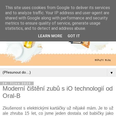
This site uses cookies from Google to deliver its services
and to analyze traffic. Your IP address and user-agent are
shared with Google along with performance and security
metrics to ensure quality of service, generate usage
statistics, and to detect and address abuse.
LEARN MORE
GOT IT
▼
24. října 2020
Moderní čištění zubů s iO technologií od
Oral-B
Zkušenost s elektrickými kartáčky už nějaké mám. Je to už
ale zhruba 15 let, co jsme jeden dostala od babičky jako