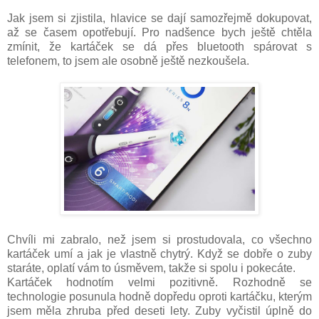
Jak jsem si zjistila, hlavice se dají samozřejmě dokupovat,
až se časem opotřebují. Pro nadšence bych ještě chtěla
zmínit, že kartáček se dá přes bluetooth spárovat s
telefonem, to jsem ale osobně ještě nezkoušela.
Chvíli mi zabralo, než jsem si prostudovala, co všechno
kartáček umí a jak je vlastně chytrý. Když se dobře o zuby
staráte, oplatí vám to úsměvem, takže si spolu i pokecáte.
Kartáček hodnotím velmi pozitivně. Rozhodně se
technologie posunula hodně dopředu oproti kartáčku, kterým
jsem měla zhruba před deseti lety. Zuby vyčistil úplně do