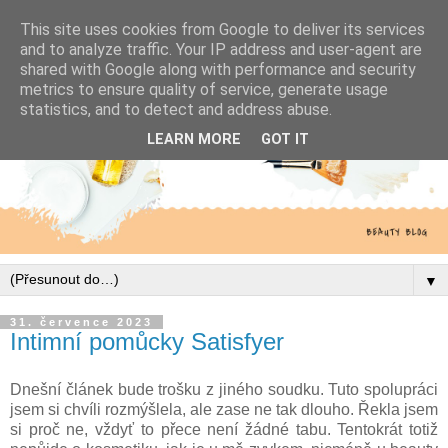
This site uses cookies from Google to deliver its services
and to analyze traffic. Your IP address and user-agent are
shared with Google along with performance and security
metrics to ensure quality of service, generate usage
statistics, and to detect and address abuse.
LEARN MORE
GOT IT
▼
31. července 2023
Intimní pomůcky Satisfyer
Dnešní článek bude trošku z jiného soudku. Tuto spolupráci
jsem si chvíli rozmýšlela, ale zase ne tak dlouho. Řekla jsem
si proč ne, vždyť to přece není žádné tabu. Tentokrát totiž