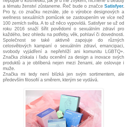
nepůjde o kosmetiku, jak je u mě zvykem, nicméně u beauty
a tématu ženství zůstaneme. Řeč bude o značce
Satisfyer
.
Pro ty, co značku neznáte, jde o výrobce designových a
wellness sexuálních pomůcek se zastoupením ve více než
100 zemích světa. A to už něco vypovídá. Satisfyer se už od
roku 2016 snaží šířit povědomí o sexuálním zdraví pro
každého, bez ohledu na potřeby, věk, pohlaví či dovednosti.
Společnost se také aktivně zapojuje do různých
celosvětových kampaní o sexuálním zdraví, emancipaci,
svobody vyjádření a nepřehlíží ani komunitu LGBTQ+.
Značka získala i řadu ocenění za design a inovace svých
produktů a je oblíbená nejen mezi ženami, ale oslovuje i
muže.
Značka mi tedy není blízká jen svým sortimentem, ale
především filosofií a směrem, kterým se vydává.