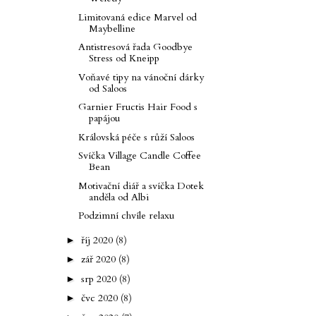
Limitovaná edice Marvel od
Maybelline
Antistresová řada Goodbye
Stress od Kneipp
Voňavé tipy na vánoční dárky
od Saloos
Garnier Fructis Hair Food s
papájou
Královská péče s růží Saloos
Svíčka Village Candle Coffee
Bean
Motivační diář a svíčka Dotek
anděla od Albi
Podzimní chvíle relaxu
říj 2020
(8)
►
zář 2020
(8)
►
srp 2020
(8)
►
čvc 2020
(8)
►