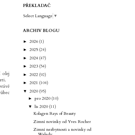
PŘEKLADAČ
Select Language
▼
ARCHIV BLOGU
2026
(1)
►
2025
(24)
►
2024
(47)
►
2023
(54)
►
 olej
2022
(92)
►
eti.
2021
(104)
►
právě
2020
(95)
▼
vůbec
pro 2020
(10)
►
lis 2020
(11)
▼
Kolagen Rays of Beauty
Zimní novinky od Yves Rocher
Zimní nezbytnosti a novinky od
Weledy