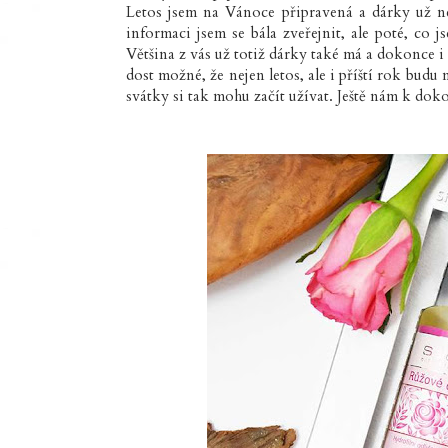
Letos jsem na Vánoce připravená a dárky už net
informaci jsem se bála zveřejnit, ale poté, co
Většina z vás už totiž dárky také má a dokonce i
dost možné, že nejen letos, ale i příští rok budu
svátky si tak mohu začít užívat. Ještě nám k doko