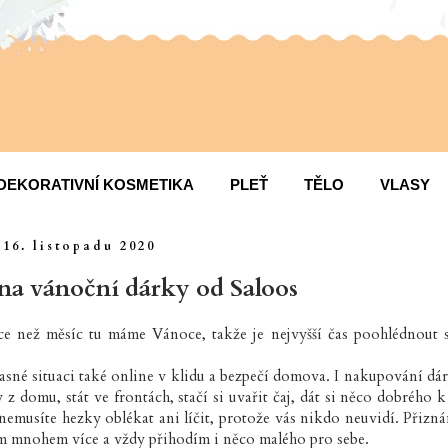
DEKORATIVNÍ KOSMETIKA
PLEŤ
TĚLO
VLASY
16. listopadu 2020
na vánoční dárky od Saloos
íce než měsíc tu máme Vánoce, takže je nejvyšší čas poohlédnout 
časné situaci také online v klidu a bezpečí domova. I nakupování dár
z domu, stát ve frontách, stačí si uvařit čaj, dát si něco dobrého k 
 nemusíte hezky oblékat ani líčit, protože vás nikdo neuvidí. Přizná
m mnohem více a vždy přihodím i něco malého pro sebe.