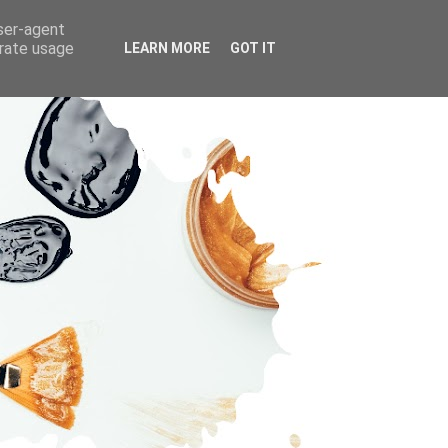
user-agent
erate usage
LEARN MORE
GOT IT