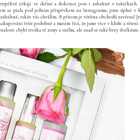
rpělivě čekají ve skříni a dokonce jsou i zabalené v taštičkách.
 jsem se ptala pod jedním příspěvkem na Instagramu, jsme úplně v k
 zabalené, takže vás chválím. A přitom je většina obchodů zavřená! Je
 nakupování řešit podobně a musím říct, že jsme více v klidu a těšení 
nalosti chybí troška té zimy a sněhu, ale snad se také brzy dočkáme.