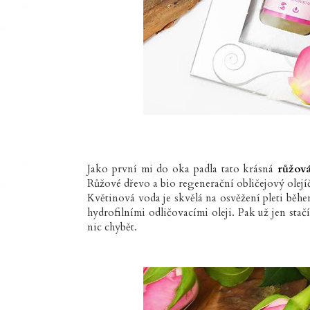
Jako první mi do oka padla tato krásná
růžová
Růžové dřevo a bio regenerační obličejový olejíče
Květinová voda je skvělá na osvěžení pleti běhe
hydrofilními odličovacími oleji. Pak už jen sta
nic chybět.