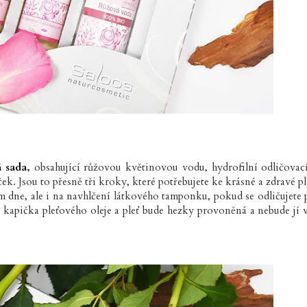
 sada
,
obsahující růžovou květinovou vodu, hydrofilní odličovací
k. Jsou to přesně tři kroky, které potřebujete ke krásné a zdravé pl
m dne, ale i na navhlčení látkového tamponku, pokud se odličujete 
čí kapička pleťového oleje a pleť bude hezky provoněná a nebude jí 