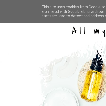
This site uses cookies from Google to d
are shared with Google along with perf
statistics, and to detect and address 