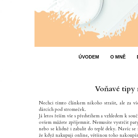
ÚVODEM
O MNĚ
Voňavé tipy 
Nechci tímto článkem nikoho strašit, ale za v
dárcích pod stromeček.
Já letos řeším vše s předstihem a vzhledem k sou
ovšem můžete zpříjemnit. Nemusíte vystrčit paty 
nebo se klidně i zabalit do teplé deky. Navíc se
že když nakupuji online, většinou toho nakoupí