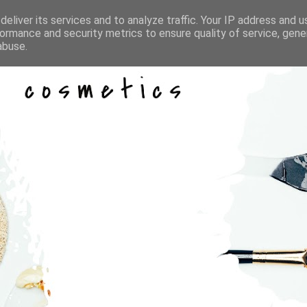
eliver its services and to analyze traffic. Your IP address and 
ormance and security metrics to ensure quality of service, gen
abuse.