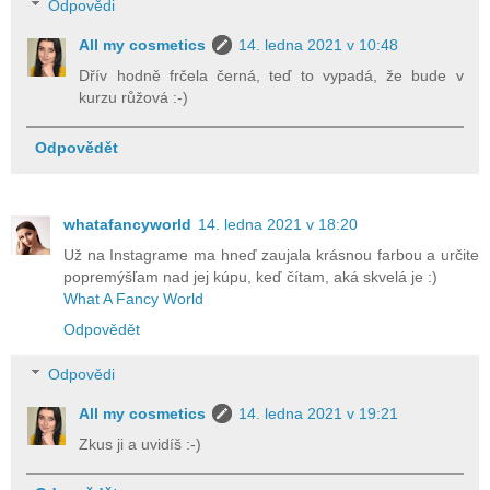
Odpovědi
All my cosmetics
14. ledna 2021 v 10:48
Dřív hodně frčela černá, teď to vypadá, že bude v
kurzu růžová :-)
Odpovědět
whatafancyworld
14. ledna 2021 v 18:20
Už na Instagrame ma hneď zaujala krásnou farbou a určite
popremýšľam nad jej kúpu, keď čítam, aká skvelá je :)
What A Fancy World
Odpovědět
Odpovědi
All my cosmetics
14. ledna 2021 v 19:21
Zkus ji a uvidíš :-)