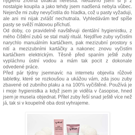
hygienu zrovna dvakrát neřešila. Nedávno jsem si ji z
nostalgie koupila a jako tehdy jsem nadšená nebyla vůbec.
Nejenže mi zuby nevyčistila do hladka, což u pasty vyžaduji,
ale ani mi nijak zvlášť nechutnala. Vyhledávám teď spíše
pasty se svěží mátovou příchutí.
Od doby, co pravidelně navštěvuji dentální hygienistku, z
mého čištění zubů se stal malý rituál. Nejdříve zuby vyčistím
narychlo manuálním kartáčkem, pak mezizubní prostory s
nití a mezizubními kartáčky a nakonec znovu vyčistím
kartáčkem elektrickým. Těsně před spaním ještě zuby
vypláchnu ústní vodou a mám tak pocit z dokonale
odvedené práce.
Před pár týdny jsemnavíc na internetu objevila růžové
tabletky, které se rozkoušou a ukážou vám, zda jsou zuby
zbavené od zubního plaku a na 100% vyčištěné. Používá je
i moje hygienistka a když jsem je viděla v časopise, hned
jsem je musela objednat. Přítel zuby řeší snad ještě více než
já, tak si v koupelně oba dost vyhrajeme.