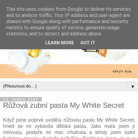
This site uses cookies from Google to deliver its services
and to analyze traffic. Your IP address and user-agent are
shared with Google along with performance and security
metrics to ensure quality of service, generate usage
statistics, and to detect and address abuse.
LEARN MORE
GOT IT
▼
12. ledna 2021
Růžová zubní pasta My White Secret
Když jsme poprvé uviděla růžovou pastu My White Secret,
hned se mi vybavila dětská pasta. Jako malá jsem ji
milovala, protože mi moc chutnala a tehdy jsem ústní