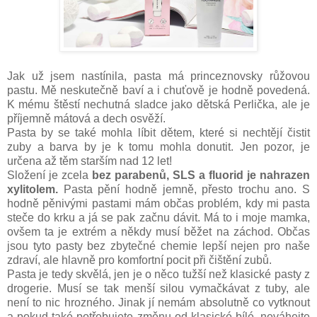
Jak už jsem nastínila, pasta má princeznovsky růžovou
pastu. Mě neskutečně baví a i chuťově je hodně povedená.
K mému štěstí nechutná sladce jako dětská Perlička, ale je
příjemně mátová a dech osvěží.
Pasta by se také mohla líbit dětem, které si nechtějí čistit
zuby a barva by je k tomu mohla donutit. Jen pozor, je
určena až těm starším nad 12 let!
Složení je zcela
bez parabenů, SLS a fluorid je nahrazen
xylitolem.
Pasta pění hodně jemně, přesto trochu ano. S
hodně pěnivými pastami mám občas problém, kdy mi pasta
steče do krku a já se pak začnu dávit. Má to i moje mamka,
ovšem ta je extrém a někdy musí běžet na záchod. Občas
jsou tyto pasty bez zbytečné chemie lepší nejen pro naše
zdraví, ale hlavně pro komfortní pocit při čištění zubů.
Pasta je tedy skvělá, jen je o něco tužší než klasické pasty z
drogerie. Musí se tak menší silou vymačkávat z tuby, ale
není to nic hrozného. Jinak jí nemám absolutně co vytknout
a pokud také potřebujete změnu od klasické bílé, neváhejte