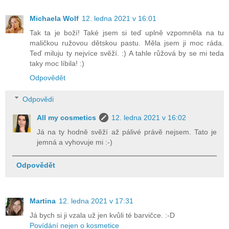
Michaela Wolf
12. ledna 2021 v 16:01
Tak ta je boží! Také jsem si teď uplně vzpomněla na tu
maličkou ružovou dětskou pastu. Měla jsem ji moc ráda.
Teď miluju ty nejvíce svěží. :) A tahle růžová by se mi teda
taky moc líbila! :)
Odpovědět
Odpovědi
All my cosmetics
12. ledna 2021 v 16:02
Já na ty hodně svěží až pálivé právě nejsem. Tato je
jemná a vyhovuje mi :-)
Odpovědět
Martina
12. ledna 2021 v 17:31
Já bych si ji vzala už jen kvůli té barvičce. :-D
Povídání nejen o kosmetice