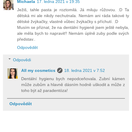
Michaela
17. ledna 2021 v 19:35
Ježiš, tahle pasta je roztomilá. Já miluju růžovou. :D Ta
dětská mi ale nikdy nechutnala. Nemám ani ráda takové ty
dětské žvýkačky, vlastně vůbec žvýkačky s příchutí. :D
Musím se přiznat, že na dentální hygieně jsem ještě nebyla,
ale měla bych to napravit!! Nemám úplně zuby podle svých
představ..
Odpovědět
Odpovědi
All my cosmetics
18. ledna 2021 v 7:52
Dentální hygienu bych nepodceňovala. Zubní kámen
může zubům a hlavně dásním hodně uškodit a může z
toho být až paradentóza!
Odpovědět