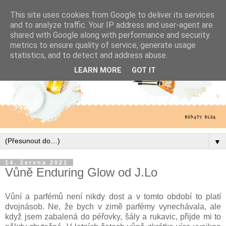
This site uses cookies from Google to deliver its services
and to analyze traffic. Your IP address and user-agent are
shared with Google along with performance and security
metrics to ensure quality of service, generate usage
statistics, and to detect and address abuse.
LEARN MORE
GOT IT
▼
14. června 2021
Vůně Enduring Glow od J.Lo
Vůní a parfémů není nikdy dost a v tomto období to platí
dvojnásob. Ne, že bych v zimě parfémy vynechávala, ale
když jsem zabalená do péřovky, šály a rukavic, přijde mi to