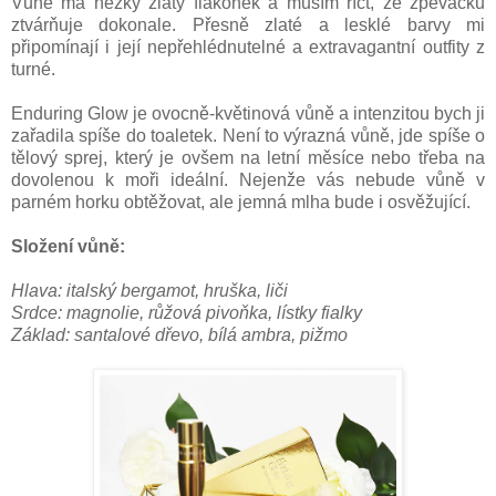
Vůně má hezký zlatý flakonek a musím říct, že zpěvačku
ztvárňuje dokonale. Přesně zlaté a lesklé barvy mi
připomínají i její nepřehlédnutelné a extravagantní outfity z
turné.
Enduring Glow je ovocně-květinová vůně a intenzitou bych ji
zařadila spíše do toaletek. Není to výrazná vůně, jde spíše o
tělový sprej, který je ovšem na letní měsíce nebo třeba na
dovolenou k moři ideální. Nejenže vás nebude vůně v
parném horku obtěžovat, ale jemná mlha bude i osvěžující.
Složení vůně:
Hlava: italský bergamot, hruška, liči
Srdce: magnolie, růžová pivoňka, lístky fialky
Základ: santalové dřevo, bílá ambra, pižmo