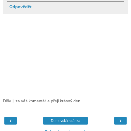
Odpovědět
Děkuji za váš komentář a přeji krásný den!
‹
›
Domovská stránka