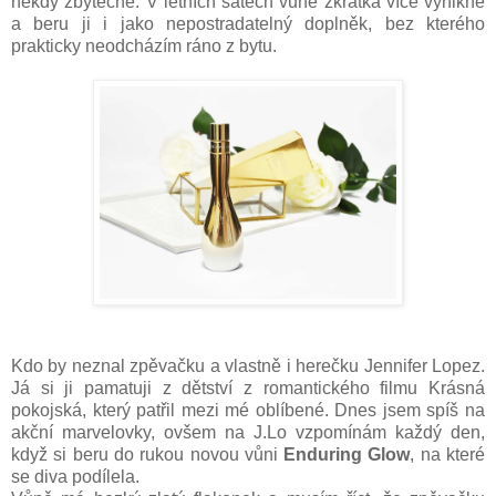
někdy zbytečné. V letních šatech vůně zkrátka více vynikne
a beru ji i jako nepostradatelný doplněk, bez kterého
prakticky neodcházím ráno z bytu.
Kdo by neznal zpěvačku a vlastně i herečku Jennifer Lopez.
Já si ji pamatuji z dětství z romantického filmu Krásná
pokojská, který patřil mezi mé oblíbené. Dnes jsem spíš na
akční marvelovky, ovšem na J.Lo vzpomínám každý den,
když si beru do rukou novou vůni
Enduring Glow
, na které
se diva podílela.