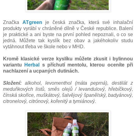
Značka
ATgreen
je česká značka, která své inhalační
produkty vyrábí v chráněné dílně v České republice. Balení
je praktické a ani byste na první pohled nepoznali, o co se
jedná. Můžete tak kyslík bez obav a jakéhokoliv studu
vytáhnout třeba ve škole nebo v MHD.
Kromě klasické verze kyslíku můžete zkusit i bylinnou
variantu
Herbal
s příchutí mentolu, kterou oceníte při
nachlazení a ucpaných dutinách.
Složení:
alkohol, levomenthol (máta peprná), destilát z
meduňkových listů, směs olejů / levandulový, hřebíčkový,
čínská skořice, muškátový, šalvějový španělský, badyánový,
citronelový, citrónový, kořenitý a tymiánový.