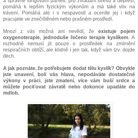
a správné fungování paměti, pro zvládání stresu a depresí,
pomáhá k lepším fyzickým výkonům a má také vliv na
trávení. Pomáhá ale i s nespavostí a oceníte jej i když
pracujete ve znečištěném nebo prašném prostředí.
Mnozí z vás možná ani nevědí, že
existuje pojem
oxygenoterapie, jednoduše řečeno terapie kyslíkem
. A
rozhodně nemusí jít pouze o prostředek na zmírnění
respiračních obtíží, ale klidně i jen tak, když vám tzv. dojde
dech.
A jak poznáte, že potřebujete dodat tělu kyslík? Obvykle
jste unavení, bolí vás hlava, nepodáváte dostatečné
výkony v práci, jste zmatení, více vám buší srdce a
můžete pociťovat závratě nebo dokonce upadáte do
mdlob.