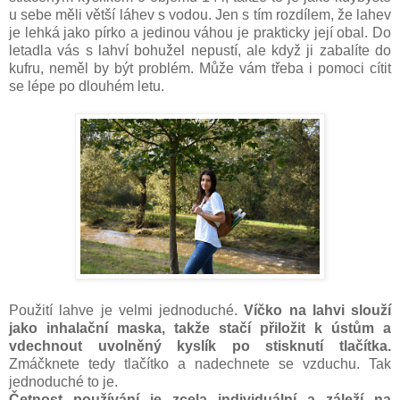
u sebe měli větší láhev s vodou. Jen s tím rozdílem, že lahev
je lehká jako pírko a jedinou váhou je prakticky její obal. Do
letadla vás s lahví bohužel nepustí, ale když ji zabalíte do
kufru, neměl by být problém. Může vám třeba i pomoci cítit
se lépe po dlouhém letu.
Použití lahve je velmi jednoduché.
Víčko na lahvi slouží
jako inhalační maska, takže stačí přiložit k ústům a
vdechnout uvolněný kyslík po stisknutí tlačítka.
Zmáčknete tedy tlačítko a nadechnete se vzduchu. Tak
jednoduché to je.
Četnost používání je zcela individuální a záleží na