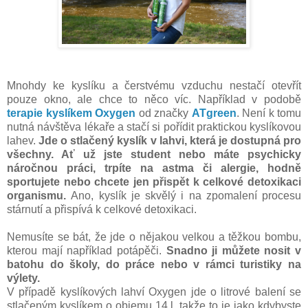
Mnohdy ke kyslíku a čerstvému vzduchu nestačí otevřít
pouze okno, ale chce to něco víc. Například v podobě
terapie kyslíkem Oxygen
od značky
ATgreen
. Není k tomu
nutná návštěva lékaře a stačí si pořídit praktickou kyslíkovou
lahev.
Jde o stlačený kyslík v lahvi, která je dostupná pro
všechny. Ať už jste student nebo máte psychicky
náročnou práci, trpíte na astma či alergie, hodně
sportujete nebo chcete jen přispět k celkové detoxikaci
organismu.
Ano, kyslík je skvělý i na zpomalení procesu
stárnutí a přispívá k celkové detoxikaci.
Nemusíte se bát, že jde o nějakou velkou a těžkou bombu,
kterou mají například potápěči.
Snadno ji můžete nosit v
batohu do školy, do práce nebo v rámci turistiky na
výlety.
V případě kyslíkových lahví Oxygen jde o litrové balení se
stlačeným kyslíkem o objemu 14 l, takže to je jako kdybyste