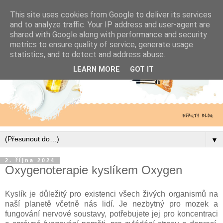
This site uses cookies from Google to deliver its services
and to analyze traffic. Your IP address and user-agent are
shared with Google along with performance and security
metrics to ensure quality of service, generate usage
statistics, and to detect and address abuse.
LEARN MORE
GOT IT
▼
2. října 2024
Oxygenoterapie kyslíkem Oxygen
Kyslík je důležitý pro existenci všech živých organismů na
naší planetě včetně nás lidí. Je nezbytný pro mozek a
fungování nervové soustavy, potřebujete jej pro koncentraci