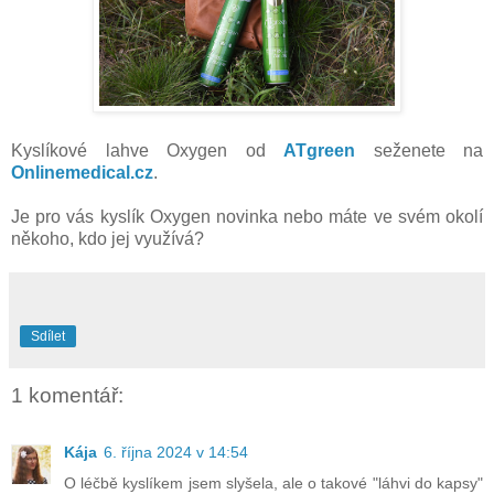
Kyslíkové lahve Oxygen od
ATgreen
seženete na
Onlinemedical.cz
.
Je pro vás kyslík Oxygen novinka nebo máte ve svém okolí
někoho, kdo jej využívá?
Sdílet
1 komentář:
Kája
6. října 2024 v 14:54
O léčbě kyslíkem jsem slyšela, ale o takové "láhvi do kapsy"