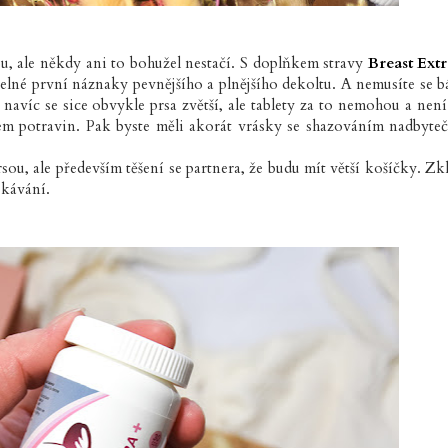
u, ale někdy ani to bohužel nestačí. S doplňkem stravy
Breast Ext
lné první náznaky pevnějšího a plnějšího dekoltu. A nemusíte se bá
y navíc se sice obvykle prsa zvětší, ale tablety za to nemohou a není
jem potravin. Pak byste měli akorát vrásky se shazováním nadbyte
u, ale především těšení se partnera, že budu mít větší košíčky. Zk
ekávání.