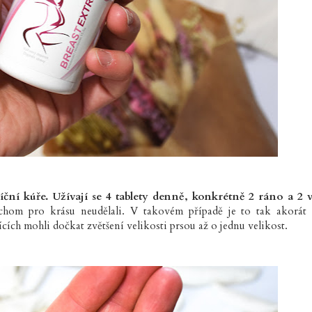
ční kúře. Užívají se 4 tablety denně, konkrétně 2 ráno a 2 v
chom pro krásu neudělali. V takovém případě je to tak akorát
ích mohli dočkat zvětšení velikosti prsou až o jednu velikost.