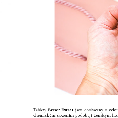
Tablety
Breast Extra+
jsou obohaceny o
celo
chemickým složením podobají ženským h