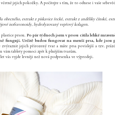
 včetně jejich pokožky. A počítejte s tím, že to odnese i vaše sebevě
u obecného, extrakt z pískavice řecké, extrakt z anděliky čínské, extr
 sójové isofravonoidy, hydrolyzovaný vepřový kolagen.
 plastice prsou.
Po pár týdnech jsem v prsou cítila lehké mraven
čně fungují. Určitě budou fungovat na menší prsa, kde jsou 
zvýraznit jejich přirozený tvar a máte prsa povislejší a tzv. prázd
u vám tablety pomoci zpět k plnějším tvarům.
blet vás vyjde levněji než nová podprsenka ve výprodeji.