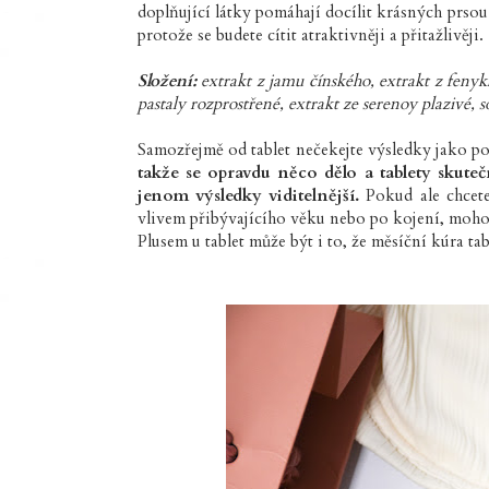
doplňující látky pomáhají docílit krásných prsou
protože se budete cítit atraktivněji a přitažlivěji.
Složení:
extrakt z jamu čínského, extrakt z fenykl
pastaly rozprostřené, extrakt ze serenoy plazivé,
Samozřejmě od tablet nečekejte výsledky jako po
takže se opravdu něco dělo a tablety skute
jenom výsledky viditelnější.
Pokud ale chcete 
vlivem přibývajícího věku nebo po kojení, moho
Plusem u tablet může být i to, že měsíční kúra ta