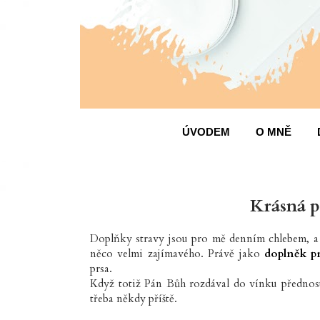
ÚVODEM
O MNĚ
Krásná 
Doplňky stravy jsou pro mě denním chlebem, a 
něco velmi zajímavého. Právě jako
doplněk 
prsa.
Když totiž Pán Bůh rozdával do vínku přednosti
třeba někdy příště.