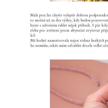
Malá prsa lze chytře vylepšit dobrou podprsenko
to možné už za dva týdny, kdy budou pozorovate
byste s užíváním tablet nějak přibrali. S pár kil
třeba pro zvětšení prsou zbytečně zvyšovat pří
kil.
Mě hodně namotivovala nejen vidina hezkých prso
ho nemůžu, takže mám od tablet docela velké oč