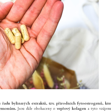
u řadu bylinných extraktů, tzv. přírodních fytoestrogenů, kte
ormonům.
Jsou dále obohaceny o
vepřový kolagen
a tyto vzájem