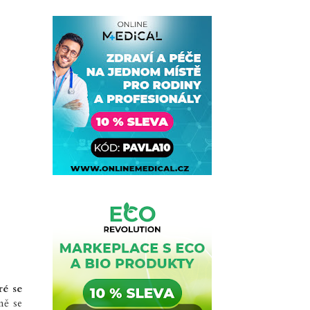
ré se
ně se