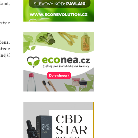
domí,
akt z
čení,
přece
nější