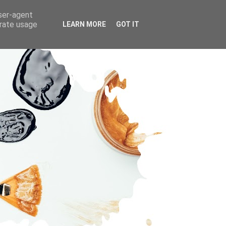
user-agent
erate usage
LEARN MORE
GOT IT