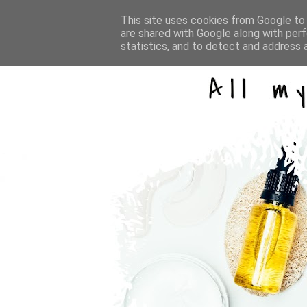
This site uses cookies from Google to d
are shared with Google along with perf
statistics, and to detect and address 