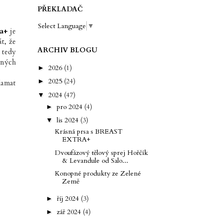
PŘEKLADAČ
Select Language
▼
ra+
je
t, že
ARCHIV BLOGU
 tedy
čných
2026
(1)
►
2025
(24)
►
lamat
2024
(47)
▼
pro 2024
(4)
►
lis 2024
(3)
▼
Krásná prsa s BREAST
EXTRA+
Dvoufázový tělový sprej Hořčík
& Levandule od Salo...
Konopné produkty ze Zelené
Země
říj 2024
(3)
►
zář 2024
(4)
►