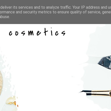
eliver its services and to analyze traffic. Your IP address and 
ormance and security metrics to ensure quality of service, gen
abuse.