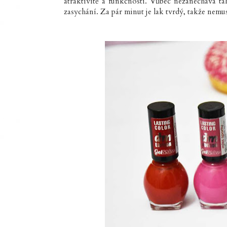
atraktivitě a funkčnosti. Vůbec nezanechává ta
zasychání. Za pár minut je lak tvrdý, takže nemu