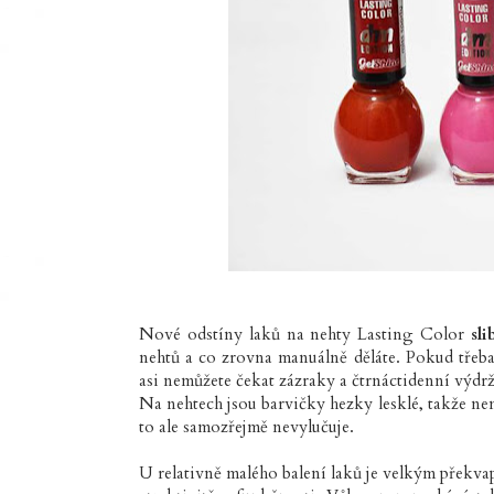
Nové odstíny laků na nehty Lasting Color
sl
nehtů a co zrovna manuálně děláte. Pokud třeba 
asi nemůžete čekat zázraky a čtrnáctidenní výdr
Na nehtech jsou barvičky hezky lesklé, takže nem
to ale samozřejmě nevylučuje.
U relativně malého balení laků je velkým překvap