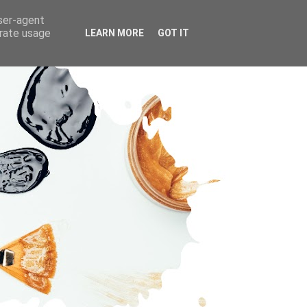
user-agent
erate usage
LEARN MORE
GOT IT