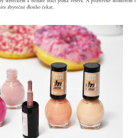
hy štětečkem a bohatě stačí jedna vrstva. A pozitivně hodnotím i
síte zbytečně dlouho čekat.