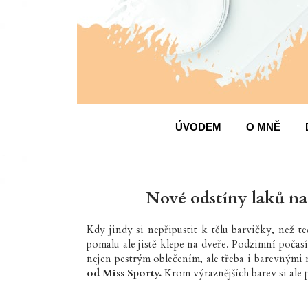
ÚVODEM
O MNĚ
Nové odstíny laků na
Kdy jindy si nepřipustit k tělu barvičky, než t
pomalu ale jistě klepe na dveře. Podzimní počas
nejen pestrým oblečením, ale třeba i barevnými
od Miss Sporty.
Krom výraznějších barev si ale 