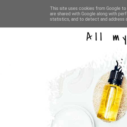
This site uses cookies from Google to d
are shared with Google along with perf
statistics, and to detect and address 