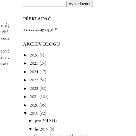
PŘEKLADAČ
 rudý
Select Language
▼
uché,
 vede
ARCHIV BLOGU
icově
2026
(1)
►
dím v
2025
(24)
koda.
►
2024
(47)
►
2023
(54)
►
2022
(92)
►
2021
(104)
►
2020
(95)
►
2019
(82)
▼
pro 2019
(4)
►
lis 2019
(8)
▼