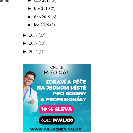
 dobu
dub 2019
(9)
►
bře 2019
(8)
►
úno 2019
(6)
►
led 2019
(3)
►
2018
(37)
►
2017
(13)
►
2016
(1)
►