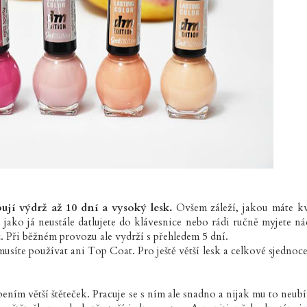
ibují výdrž až 10 dní a vysoký lesk.
Ovšem záleží, jakou máte kv
jako já neustále datlujete do klávesnice nebo rádi ručně myjete ná
ž. Při běžném provozu ale vydrží s přehledem 5 dní.
usíte používat ani Top Coat. Pro ještě větší lesk a celkové sjednoce
ením větší štěteček. Pracuje se s ním ale snadno a nijak mu to neubí