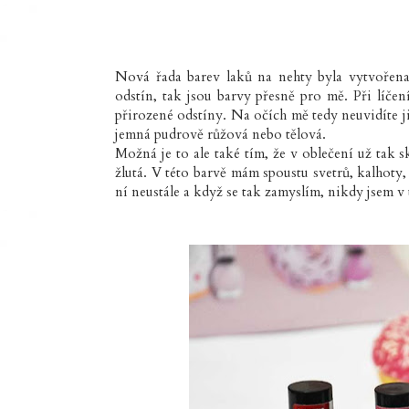
Nová řada barev laků na nehty byla vytvořen
odstín, tak jsou barvy přesně pro mě. Při líče
přirozené odstíny. Na očích mě tedy neuvidíte 
jemná pudrově růžová nebo tělová.
Možná je to ale také tím, že v oblečení už tak
žlutá. V této barvě mám spoustu svetrů, kalhot
ní neustále a když se tak zamyslím, nikdy jsem v 