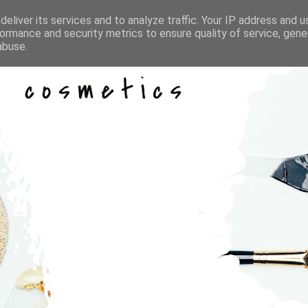
eliver its services and to analyze traffic. Your IP address and 
ormance and security metrics to ensure quality of service, gen
abuse.