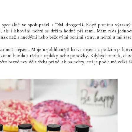
a speciálně
ve spolupráci s DM drogerií
. Když pominu výrazný
ní, ale i lakování nehtů se držím hodně při zemi. Mám ráda jednod
jinak než s hnědými nebo béžovými očními stíny, u nehtů u mě zase
 skromná nejsem. Moje nejoblíbenější barva nejen na podzim je hořč
y, zimní bundu a třeba i tepláky nebo ponožky. Kdybych mohla, cho
této barvě neviděla třeba právě lak na nehty, což je podle mě velká š