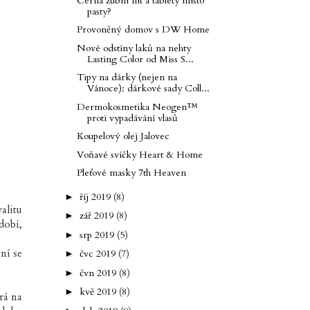
Černá zubní nit a tablety místo
pasty?
Provoněný domov s DW Home
Nové odstíny laků na nehty
Lasting Color od Miss S...
Tipy na dárky (nejen na
Vánoce): dárkové sady Coll...
Dermokosmetika Neogen™
proti vypadávání vlasů
Koupelový olej Jalovec
Voňavé svíčky Heart & Home
Pleťové masky 7th Heaven
říj 2019
(8)
►
alitu
zář 2019
(8)
►
dobí,
srp 2019
(5)
►
ní se
čvc 2019
(7)
►
čvn 2019
(8)
►
kvě 2019
(8)
►
rá na