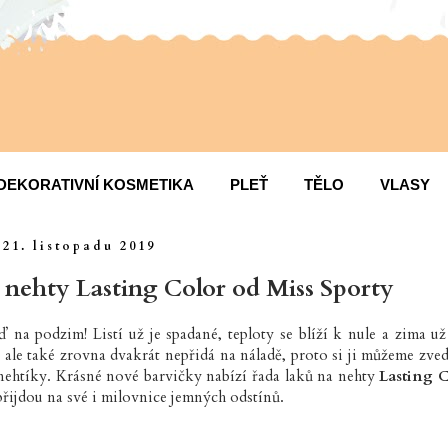
DEKORATIVNÍ KOSMETIKA
PLEŤ
TĚLO
VLASY
21. listopadu 2019
 nehty Lasting Color od Miss Sporty
eď na podzim! Listí už je spadané, teploty se blíží k nule a zima u
í ale také zrovna dvakrát nepřidá na náladě, proto si ji můžeme zve
 nehtíky. Krásné nové barvičky nabízí řada laků na nehty
Lasting 
přijdou na své i milovnice jemných odstínů.