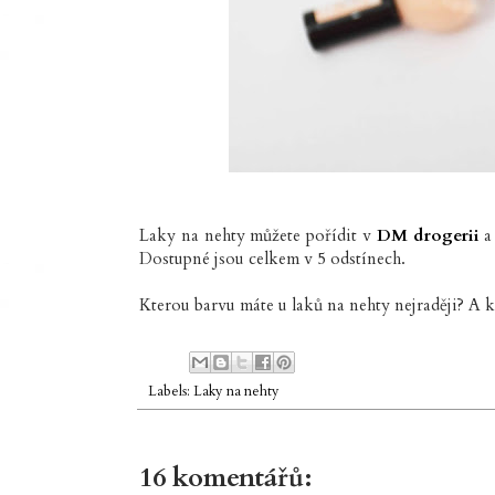
Laky na nehty můžete pořídit v
DM drogerii
a
Dostupné jsou celkem v 5 odstínech.
Kterou barvu máte u laků na nehty nejraději? A k
Labels:
Laky na nehty
16 komentářů: