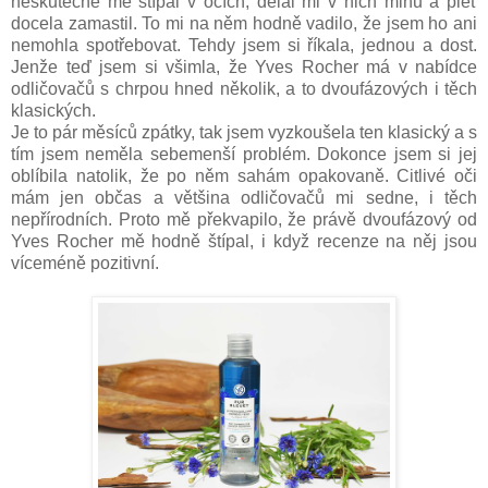
neskutečně mě štípal v očích, dělal mi v nich mlhu a pleť
docela zamastil. To mi na něm hodně vadilo, že jsem ho ani
nemohla spotřebovat. Tehdy jsem si říkala, jednou a dost.
Jenže teď jsem si všimla, že Yves Rocher má v nabídce
odličovačů s chrpou hned několik, a to dvoufázových i těch
klasických.
Je to pár měsíců zpátky, tak jsem vyzkoušela ten klasický a s
tím jsem neměla sebemenší problém. Dokonce jsem si jej
oblíbila natolik, že po něm sahám opakovaně. Citlivé oči
mám jen občas a většina odličovačů mi sedne, i těch
nepřírodních. Proto mě překvapilo, že právě dvoufázový od
Yves Rocher mě hodně štípal, i když recenze na něj jsou
víceméně pozitivní.