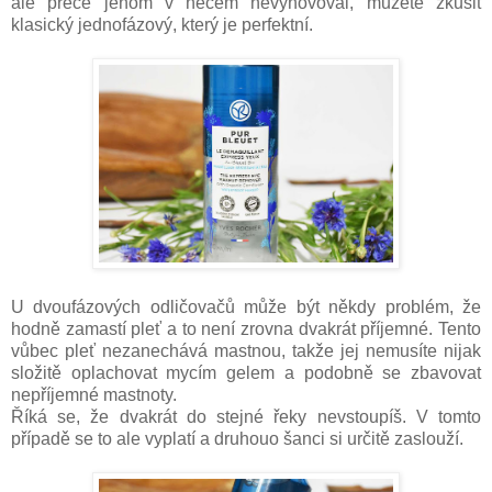
ale přece jenom v něčem nevyhovoval, můžete zkusit
klasický jednofázový, který je perfektní.
U dvoufázových odličovačů může být někdy problém, že
hodně zamastí pleť a to není zrovna dvakrát příjemné. Tento
vůbec pleť nezanechává mastnou, takže jej nemusíte nijak
složitě oplachovat mycím gelem a podobně se zbavovat
nepříjemné mastnoty.
Říká se, že dvakrát do stejné řeky nevstoupíš. V tomto
případě se to ale vyplatí a druhouo šanci si určitě zaslouží.