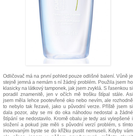
Odličovač má na první pohled pouze odlišné balení. Vůně je
stejně jemná a nemám s ní žádný problém. Použila jsem ho
klasicky na látkový tamponek, jak jsem zvyklá. S řasenkou si
poradil znamenitě, jen v očích mě trošku štípal stále. Asi
jsem měla lehce pootevřené oko nebo nevím, ale rozhodně
to nebylo tak řezavé, jako u původní verze. Příště jsem si
dala pozor, aby se mi do oka náhodou nedostal a žádné
štípání se nedostavilo. Kromě obalu je tedy asi vylepšené i
složení a pokud jste měli s původní verzí problém, s tímto
inovovaným byste se do křížku pustit nemuseli. Kdyby vám