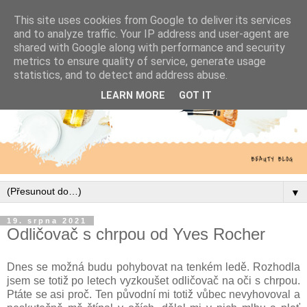
This site uses cookies from Google to deliver its services
and to analyze traffic. Your IP address and user-agent are
shared with Google along with performance and security
metrics to ensure quality of service, generate usage
statistics, and to detect and address abuse.
LEARN MORE
GOT IT
▼
19. srpna 2021
Odličovač s chrpou od Yves Rocher
Dnes se možná budu pohybovat na tenkém ledě. Rozhodla
jsem se totiž po letech vyzkoušet odličovač na oči s chrpou.
Ptáte se asi proč. Ten původní mi totiž vůbec nevyhovoval a