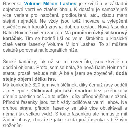
Řasenka
Volume Million Lashes
je skvělá i v základní
objemové verzi ve zlatém obalu. K dostání je samozřejmě
více variant pro natočení, prodloužení, atd., zlatou mám
stejně nejraději. Ne vždy jsou totiž inovace a vylepšení
osvědčených kousků zrovna dobrou cestou. Nová řasenka
Balm Noir mě ovšem zaujala. Má
poměrně úzký silikonový
kartáček
. Tím se hodně liší od velmi širokého u klasické
zlaté verze řasenky Volume Milion Lashes. To si můžete
ostatně porovnat na fotografiích níže.
Široké kartáčky, jak už se mi osvědčilo, jsou skvělé na
dodání objemu. Proto jsem se bála, že nová Balm Noir na tu
starou prostě nebude mít. A bála jsem se zbytečně,
dodá
stejný objem i délku řas.
Má konkrétně 320 jemných štětinek, díky čemuž řasy oddělí
a neslepuje.
Odličovat jde také snadno
bez jakéhokoliv
dření a pandích očí. Je to určitě i díky přírodnějšímu složení.
Přírodní řasenky jsou totiž vždy odličovat velmi lehce. Na
druhou stranu přírodní řasenky se také více obtiskávají a
nemají tak velkou výdrž. S touto řasenkou ale nemusíte mít
žádné obavy, chová se jako každá jiná řasenka s běžným
složením.