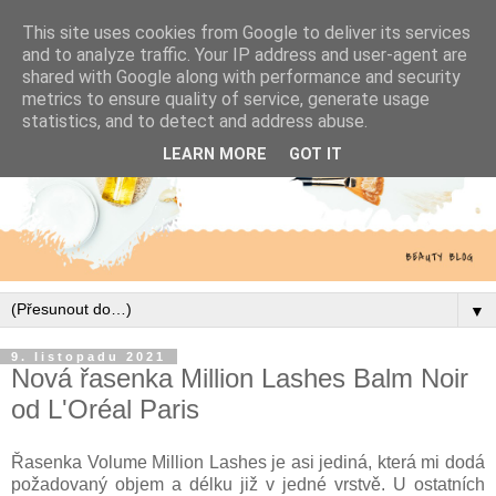
This site uses cookies from Google to deliver its services
and to analyze traffic. Your IP address and user-agent are
shared with Google along with performance and security
metrics to ensure quality of service, generate usage
statistics, and to detect and address abuse.
LEARN MORE
GOT IT
▼
9. listopadu 2021
Nová řasenka Million Lashes Balm Noir
od L'Oréal Paris
Řasenka Volume Million Lashes je asi jediná, která mi dodá
požadovaný objem a délku již v jedné vrstvě. U ostatních