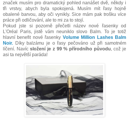
značek musím pro dramatický pohled nanášet dvě, někdy i
tři vrstvy, abych byla spokojená. Musím mít řasy hojně
obalené barvou, aby oči vynikly. Sice mám pak trošku více
práce při odličování, ale to mi za to stojí.
Pokud jste si pozorně přečetli název nové řasenky od
L'Oréal Paris, jistě vám neuniklo slovo Balm. To je totiž
hlavní benefit nové řasenky
Volume Million Lashes Balm
Noir.
Díky balzámu je o řasy pečováno už při samotném
líčení. Navíc
složení je z 99 % přírodního původu
, což je
asi ta největší paráda!