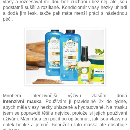
vlasy a rozčesávat mi jdou bez cuchání i bez něj, ale jsou
podstatně sušší a rozlítané. Kondicionér vlasy hezky uhladí
a dodá jim lesk, takže pak máte menší práci s následnou
péčí.
Mnohem intenzivnější výživu vlasům dodá
intenzivní
maska
. Používám ji pravidelně 2x do týdne,
abych měla vlasy hezky uhlazené a hydratované. Na masku
jsem se popravdě těšila nejvíce, protože si jejich používání
užívám. Mám ráda ten pocit po opláchnutí, jak jsou vlasy na
dotek hebké a jemné. Bohužel i tato maska ale obsahuje