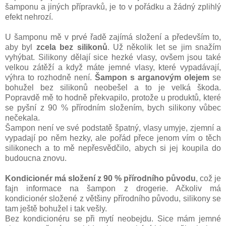
šamponu a jiných přípravků, je to v pořádku a žádný zplihlý
efekt nehrozí.
U šamponu mě v prvé řadě zajímá složení a především to,
aby byl
zcela bez silikonů
. Už několik let se jim snažím
vyhýbat. Silikony dělají sice hezké vlasy, ovšem jsou také
velkou zátěží a když máte jemné vlasy, které vypadávají,
výhra to rozhodně není.
Šampon s arganovým olejem
se
bohužel bez silikonů neobešel a to je velká škoda.
Popravdě mě to hodně překvapilo, protože u produktů, které
se pyšní z 90 % přírodním složením, bych silikony vůbec
nečekala.
Šampon není ve své podstatě špatný, vlasy umyje, zjemní a
vypadají po něm hezky, ale pořád přece jenom vím o těch
silikonech a to mě nepřesvědčilo, abych si jej koupila do
budoucna znovu.
Kondicionér má složení z 90 % přírodního původu
, což je
fajn informace na šampon z drogerie. Ačkoliv má
kondicionér složené z většiny přírodního původu, silikony se
tam ještě bohužel i tak vešly.
Bez kondicionéru se při mytí neobejdu. Sice mám jemné