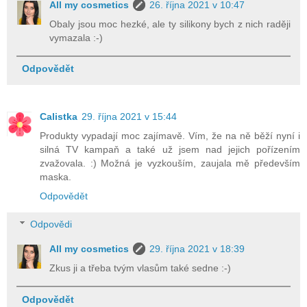
All my cosmetics
26. října 2021 v 10:47
Obaly jsou moc hezké, ale ty silikony bych z nich raději
vymazala :-)
Odpovědět
Calistka
29. října 2021 v 15:44
Produkty vypadají moc zajímavě. Vím, že na ně běží nyní i
silná TV kampaň a také už jsem nad jejich pořízením
zvažovala. :) Možná je vyzkouším, zaujala mě především
maska.
Odpovědět
Odpovědi
All my cosmetics
29. října 2021 v 18:39
Zkus ji a třeba tvým vlasům také sedne :-)
Odpovědět