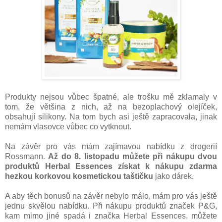
Produkty nejsou vůbec špatné, ale trošku mě zklamaly v
tom, že většina z nich, až na bezoplachový olejíček,
obsahují silikony. Na tom bych asi ještě zapracovala, jinak
nemám vlasovce vůbec co vytknout.
Na závěr pro vás mám zajímavou nabídku z drogerií
Rossmann.
Až do 8. listopadu můžete při nákupu dvou
produktů Herbal Essences získat k nákupu zdarma
hezkou korkovou kosmetickou taštičku
jako dárek.
A aby těch bonusů na závěr nebylo málo, mám pro vás ještě
jednu skvělou nabídku. Při nákupu produktů značek P&G,
kam mimo jiné spadá i značka Herbal Essences, můžete