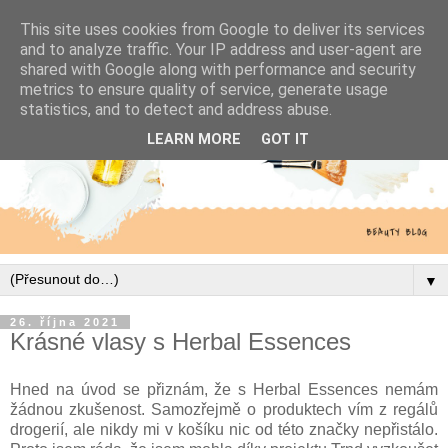
This site uses cookies from Google to deliver its services
and to analyze traffic. Your IP address and user-agent are
shared with Google along with performance and security
metrics to ensure quality of service, generate usage
statistics, and to detect and address abuse.
LEARN MORE
GOT IT
▼
26. října 2021
Krásné vlasy s Herbal Essences
Hned na úvod se přiznám, že s Herbal Essences nemám
žádnou zkušenost. Samozřejmě o produktech vím z regálů
drogerií, ale nikdy mi v košíku nic od této značky nepřistálo.