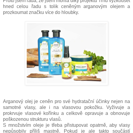
Proto jsem ráda, že jsem mohla díky projektu Trnd vyzkoušet
hned celou řadu s tolik ceněným arganovým olejem a
prozkoumat značku více do hloubky.
Arganový olej je ceněn pro své hydratační účinky nejen na
samotné vlasy, ale i na vlasovou pokožku. Vyživuje a
prokrvuje vlasové kořínku a celkově opravuje a obnovuje
poškozenou strukturu vlasů.
S množstvím oleje je třeba přistupovat opatrně, aby vlasy
nepůsobily příliš mastně. Pokud je ale takto součástí