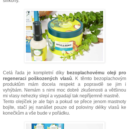
silikony.
Celá řada je kompletní díky
bezoplachovému oleji pro
regeneraci poškozených vlasů
. K těmto bezoplachovým
produktům mám docela respekt a popravdě se jim i
vyhýbám. Nemám s nimi moc dobré zkušenosti a většinou
mi vlasy nehezky slepí a vypadají tak nepříjemně mastně.
Tento olejíček je ale fajn a pokud se přece jenom mastnoty
bojíte, stačí jej nanášet pouze od poloviny délky vlasů ke
konečkům a vše bude v pořádku.