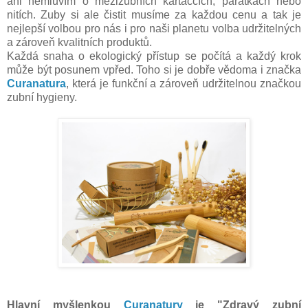
ani nemluvím o mezizubních kartáčcích, parátkách nebo
nitích. Zuby si ale čistit musíme za každou cenu a tak je
nejlepší volbou pro nás i pro naši planetu volba udržitelných
a zároveň kvalitních produktů.
Každá snaha o ekologický přístup se počítá a každý krok
může být posunem vpřed. Toho si je dobře vědoma i značka
Curanatura
, která je funkční a zároveň udržitelnou značkou
zubní hygieny.
Hlavní myšlenkou
Curanatury
je "Zdravý zubní