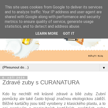
This site uses cookies from Google to deliver its services
and to analyze traffic. Your IP address and user-agent are
shared with Google along with performance and security
metrics to ensure quality of service, generate usage
statistics, and to detect and address abuse.
LEARN MORE
GOT IT
▼
6. září 2024
Zdravé zuby s CURANATURA
Kdo by nechtěl mít krásné zdravé a bílé zuby. Zubní
pomůcky ale také často bývají značnou ekologickou zátěží.
Běžné kartáčky jsou totiž vyrobeny z klasického plastu, a to