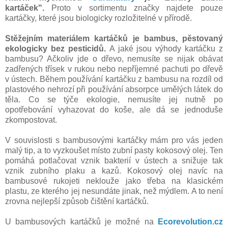
kartáček".
Proto v sortimentu značky najdete pouze
kartáčky, které jsou biologicky rozložitelné v přírodě.
Stěžejním materiálem kartáčků je bambus, pěstovaný
ekologicky bez pesticidů.
A jaké jsou výhody kartáčku z
bambusu? Ačkoliv jde o dřevo, nemusíte se nijak obávat
zadřených třísek v rukou nebo nepříjemné pachuti po dřevě
v ústech. Během používání kartáčku z bambusu na rozdíl od
plastového nehrozí při používání absorpce umělých látek do
těla. Co se týče ekologie, nemusíte jej nutně po
opotřebování vyhazovat do koše, ale dá se jednoduše
zkompostovat.
V souvislosti s bambusovými kartáčky mám pro vás jeden
malý tip, a to vyzkoušet místo zubní pasty kokosový olej. Ten
pomáhá potlačovat vznik bakterií v ústech a snižuje tak
vznik zubního plaku a kazů. Kokosový olej navíc na
bambusové rukojeti neklouže jako třeba na klasickém
plastu, ze kterého jej nesundáte jinak, než mýdlem. A to není
zrovna nejlepší způsob čištění kartáčků.
U bambusových kartáčků je možné na
Ecorevolution.cz