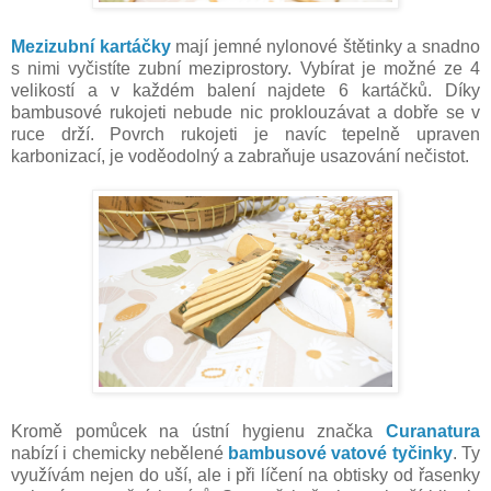
Mezizubní kartáčky
mají jemné nylonové štětinky a snadno
s nimi vyčistíte zubní meziprostory. Vybírat je možné ze 4
velikostí a v každém balení najdete 6 kartáčků. Díky
bambusové rukojeti nebude nic proklouzávat a dobře se v
ruce drží. Povrch rukojeti je navíc tepelně upraven
karbonizací, je voděodolný a zabraňuje usazování nečistot.
Kromě pomůcek na ústní hygienu značka
Curanatura
nabízí i chemicky nebělené
bambusové vatové tyčinky
. Ty
využívám nejen do uší, ale i při líčení na obtisky od řasenky