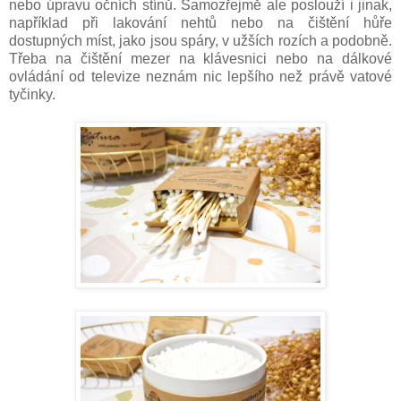
nebo úpravu očních stínů. Samozřejmě ale poslouží i jinak,
například při lakování nehtů nebo na čištění hůře
dostupných míst, jako jsou spáry, v užších rozích a podobně.
Třeba na čištění mezer na klávesnici nebo na dálkové
ovládání od televize neznám nic lepšího než právě vatové
tyčinky.