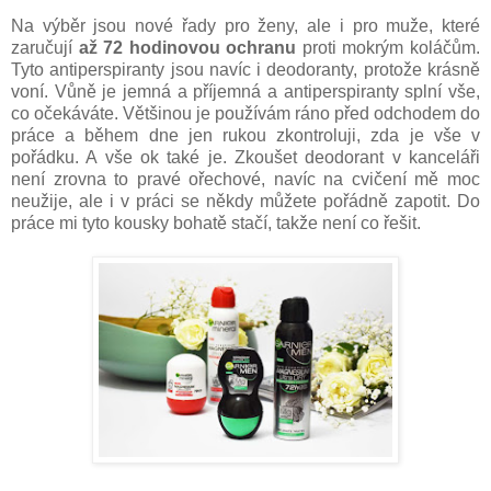
Na výběr jsou nové řady pro ženy, ale i pro muže, které
zaručují
až 72 hodinovou ochranu
proti mokrým koláčům.
Tyto antiperspiranty jsou navíc i deodoranty, protože krásně
voní. Vůně je jemná a příjemná a antiperspiranty splní vše,
co očekáváte. Většinou je používám ráno před odchodem do
práce a během dne jen rukou zkontroluji, zda je vše v
pořádku. A vše ok také je. Zkoušet deodorant v kanceláři
není zrovna to pravé ořechové, navíc na cvičení mě moc
neužije, ale i v práci se někdy můžete pořádně zapotit. Do
práce mi tyto kousky bohatě stačí, takže není co řešit.