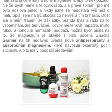
namazat si celé ruky a nohy magnesiem, aby to neklouzalo.
Ne že bych neměla tělocvik ráda, ale právě šplhání pro mě
bylo doslova peklo a nikdy jsme se nedostala výš než o
metr. Spíš jsem na tyč skočila co nejvýš a tím to haslo. Dost
ale o mém trápení ze základky. Sranda byla a ráda na to
vzpomínám, ale teď vážně. Kdyby mě tenkrát napadlo, místo
rukou a nohou si namazat i podpaží, možná bych přišla na
to, že magnezium je skvělé i proti pocení. Značka
Garnier
na trh nedávno uvedla nové
antiperspiranty s
absorpčním magnesiem
, které navozují okamžitý pocit
suchosti. A o to jde v podpaží především.