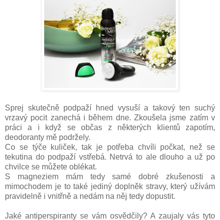
Sprej skutečně podpaží hned vysuší a takový ten suchý
vrzavý pocit zanechá i během dne. Zkoušela jsme zatím v
práci a i když se občas z některých klientů zapotím,
deodoranty mě podržely.
Co se týče kuliček, tak je potřeba chvíli počkat, než se
tekutina do podpaží vstřebá. Netrvá to ale dlouho a už po
chvilce se můžete oblékat.
S magneziem mám tedy samé dobré zkušenosti a
mimochodem je to také jediný doplněk stravy, který užívám
pravidelně i vnitřně a nedám na něj tedy dopustit.
Jaké antiperspiranty se vám osvědčily? A zaujaly vás tyto