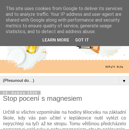
This site uses cookies from Google to deliver its services
and to analyze traffic. Your IP address and user-agent are
shared with Google along with performance and security
metrics to ensure quality of service, generate usage
statistics, and to detect and address abuse.
LEARN MORE
GOT IT
▼
19. dubna 2020
Stop pocení s magnesiem
Určitě si všichni vzpomínáte na hodiny tělocviku na základní
škole, kdy vás pan učitel v teplákovce nutil vylézt co
nejrychleji na tyči až ke stropu. Tomu většinou předcházelo