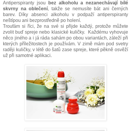
Antiperspiranty jsou
bez alkoholu a nezanechávají bílé
skvrny na oblečení
, takže se nemusíte bát ani černých
barev. Díky absenci alkoholu v podpaží antiperspiranty
neštípou ani bezprostředně po holení.
Troufám si říci, že na své si přijde každý, protože můžete
zvolit buď spreje nebo klasické kuličky. Každému vyhovuje
něco jiného a i já ráda sahám po obou variantách, záleží při
kterých příležitostech je používám. V zimě mám pod svetry
raději kuličky, v létě do šatů zase spreje, které pěkně osvěží
už při samotné aplikaci.