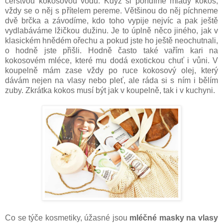
čerstvou kokosovou vodu. Když si pořídíme mladý kokos,
vždy se o něj s přítelem pereme. Většinou do něj píchneme
dvě brčka a závodíme, kdo toho vypije nejvíc a pak ještě
vydlabáváme lžičkou dužinu. Je to úplně něco jiného, jak v
klasickém hnědém ořechu a pokud jste ho ještě neochutnali,
o hodně jste přišli. Hodně často také vařím kari na
kokosovém mléce, které mu dodá exotickou chuť i vůni. V
koupelně mám zase vždy po ruce kokosový olej, který
dávám nejen na vlasy nebo pleť, ale ráda si s ním i bělím
zuby. Zkrátka kokos musí být jak v koupelně, tak i v kuchyni.
Co se týče kosmetiky, úžasné jsou
mléčné masky na vlasy