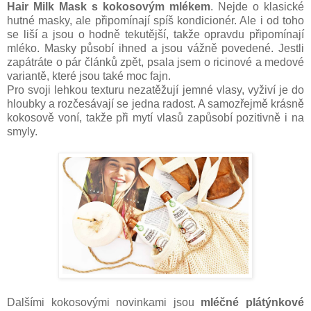
Hair Milk Mask s kokosovým mlékem
. Nejde o klasické
hutné masky, ale připomínají spíš kondicionér. Ale i od toho
se liší a jsou o hodně tekutější, takže opravdu připomínají
mléko. Masky působí ihned a jsou vážně povedené. Jestli
zapátráte o pár článků zpět, psala jsem o ricinové a medové
variantě, které jsou také moc fajn.
Pro svoji lehkou texturu nezatěžují jemné vlasy, vyživí je do
hloubky a rozčesávají se jedna radost. A samozřejmě krásně
kokosově voní, takže při mytí vlasů zapůsobí pozitivně i na
smyly.
Dalšími kokosovými novinkami jsou
mléčné plátýnkové