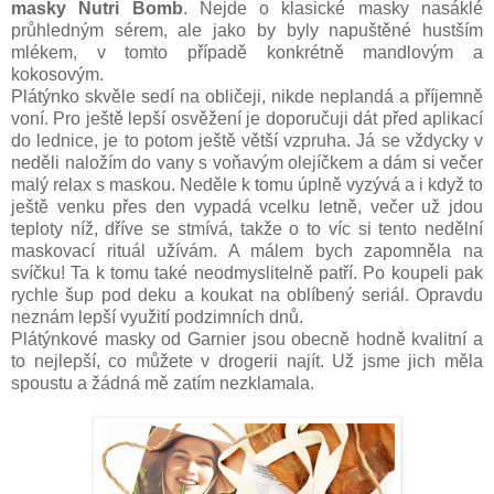
masky Nutri Bomb
. Nejde o klasické masky nasáklé
průhledným sérem, ale jako by byly napuštěné hustším
mlékem, v tomto případě konkrétně mandlovým a
kokosovým.
Plátýnko skvěle sedí na obličeji, nikde neplandá a příjemně
voní. Pro ještě lepší osvěžení je doporučuji dát před aplikací
do lednice, je to potom ještě větší vzpruha. Já se vždycky v
neděli naložím do vany s voňavým olejíčkem a dám si večer
malý relax s maskou. Neděle k tomu úplně vyzývá a i když to
ještě venku přes den vypadá vcelku letně, večer už jdou
teploty níž, dříve se stmívá, takže o to víc si tento nedělní
maskovací rituál užívám. A málem bych zapomněla na
svíčku! Ta k tomu také neodmyslitelně patří. Po koupeli pak
rychle šup pod deku a koukat na oblíbený seriál. Opravdu
neznám lepší využití podzimních dnů.
Plátýnkové masky od Garnier jsou obecně hodně kvalitní a
to nejlepší, co můžete v drogerii najít. Už jsme jich měla
spoustu a žádná mě zatím nezklamala.