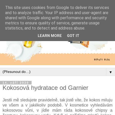
This site uses cookies from Google to deliver its services
and to analyze traffic. Your IP address and user-agent are
shared with Google along with performance and security
metrics to ensure quality of service, generate usage
statistics, and to detect and address abuse.
LEARN MORE
GOT IT
▼
14. září 2020
Kokosová hydratace od Garnier
Jestli mě sledujete pravidelně, tak jistě víte, že kokos miluju
ve všem a v jakékoliv podobě. V kosmetice vyhledávám
kokosovou vůni, v jídle mám ráda kokosové chipsy a