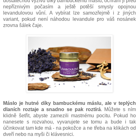
dostatečnou výživu díky bambuckému máslu, ochrání ji před
nepříznivým počasím a ještě potěší smysly opojnou
levandulovou vůní. A vybírat lze samozřejmě i z jiných
variant, pokud není náhodou levandule pro váš nosánek
zrovna šálek čaje.
Máslo je hutné díky bambuckému máslu, ale v teplých
dlaních roztaje a snadno se pak roztírá
. Můžete s ním
klidně šetřit, abyste zamezili mastnému pocitu. Pokud ho
nanesete s rozvahou, vyvarujete se tomu a bude i tak
účinkovat tam kde má - na pokožce a ne třeba na klikách od
dveří nebo na myši či klávesnici.