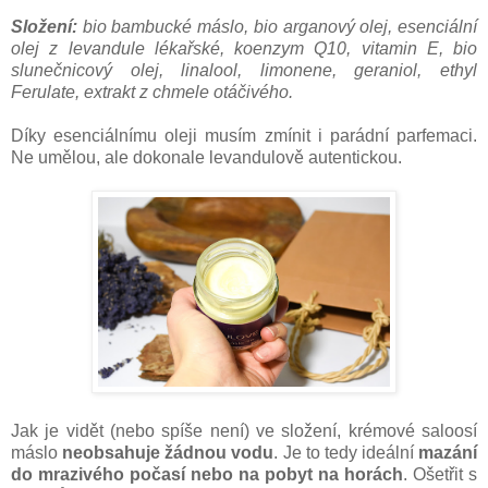
Složení:
bio bambucké máslo, bio arganový olej, esenciální
olej z levandule lékařské, koenzym Q10, vitamin E, bio
slunečnicový olej, linalool, limonene, geraniol, ethyl
Ferulate, extrakt z chmele otáčivého.
Díky esenciálnímu oleji musím zmínit i parádní parfemaci.
Ne umělou, ale dokonale levandulově autentickou.
Jak je vidět (nebo spíše není) ve složení, krémové saloosí
máslo
neobsahuje žádnou vodu
. Je to tedy ideální
mazání
do mrazivého počasí nebo na pobyt na horách
. Ošetřit s