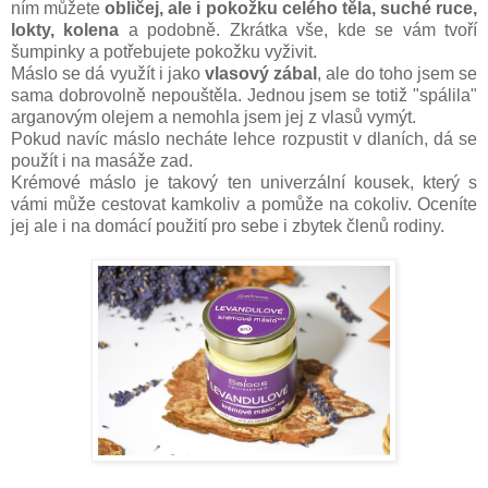
ním můžete
obličej, ale i pokožku celého těla, suché ruce,
lokty, kolena
a podobně. Zkrátka vše, kde se vám tvoří
šumpinky a potřebujete pokožku vyživit.
Máslo se dá využít i jako
vlasový zábal
, ale do toho jsem se
sama dobrovolně nepouštěla. Jednou jsem se totiž "spálila"
arganovým olejem a nemohla jsem jej z vlasů vymýt.
Pokud navíc máslo necháte lehce rozpustit v dlaních, dá se
použít i na masáže zad.
Krémové máslo je takový ten univerzální kousek, který s
vámi může cestovat kamkoliv a pomůže na cokoliv. Oceníte
jej ale i na domácí použití pro sebe i zbytek členů rodiny.