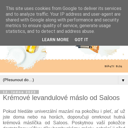
This site uses cookies from Google to deliver its services
and to analyze traffic. Your IP address and user-agent are
shared with Google along with performance and security
metrics to ensure quality of service, generate usage
statistics, and to detect and address abuse.
LEARN MORE
GOT IT
▼
12. ledna 2023
Krémové levandulové máslo od Saloos
Pokud hledáte univerzální mazání na pokožku i pleť, ať už
jste doma nebo na horách, doporučuji omrknout hutná
krémová máslíčka od Saloos. Poskytnou vaší pokožce