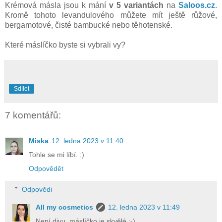
Krémová másla jsou k mání
v 5 variantách
na
Saloos.cz
.
Kromě tohoto levandulového můžete mít ještě růžové,
bergamotové, čisté bambucké nebo těhotenské.
Které máslíčko byste si vybrali vy?
Sdílet
7 komentářů:
Miska
12. ledna 2023 v 11:40
Tohle se mi líbí. :)
Odpovědět
Odpovědi
All my cosmetics
12. ledna 2023 v 11:49
Není divu, máslíčko je skvělé :-)