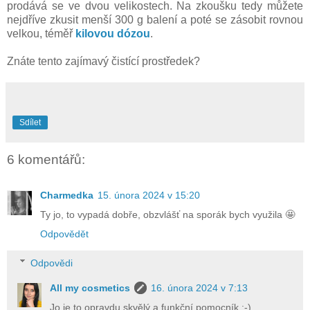
prodává se ve dvou velikostech. Na zkoušku tedy můžete
nejdříve zkusit menší 300 g balení a poté se zásobit rovnou
velkou, téměř
kilovou dózou
.
Znáte tento zajímavý čistící prostředek?
Sdílet
6 komentářů:
Charmedka
15. února 2024 v 15:20
Ty jo, to vypadá dobře, obzvlášť na sporák bych využila 🤩
Odpovědět
Odpovědi
All my cosmetics
16. února 2024 v 7:13
Jo je to opravdu skvělý a funkční pomocník :-)