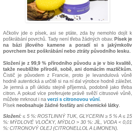
Ačkoliv jde o písek, asi se ptáte, zda by nemohlo dojít k
poškrábání povrchů. Tady není třeba žádných obav.
Písek je
na bázi jílového kamene a poradí si s jakýmkoliv
povrchem bez poškrábání nebo ztráty původního lesku.
Složení je z 99,9 % přírodního původu a je v bio kvalitě,
takže neublížíte přírodě, sobě, ani domácím mazlíčkům.
Čistič je původem z Francie, proto je levandulová vůně
hodně autentická a určitě si na ní dal výrobce hodně záležet.
Je jemná a při úklidu stejně příjemná, podobně jako třeba
citron. A pokud více preferujete právě svěží citrusové vůně,
můžete mrknout i na
verzi s citronovou vůní
.
Písek
neobsahuje žádné fosfáty ani chemické látky
.
Složení:
≤ 5 %: ROSTLINNÝ TUK, GLYCERIN ≥ 5 % A ≤ 15
%: MÝDLOVÉ VLOČKY, MÝDLO > 30 %: JÍL, VODA < 0,01
%: CITRONOVÝ OLEJ (CITRONELLOL A LIMONEN).