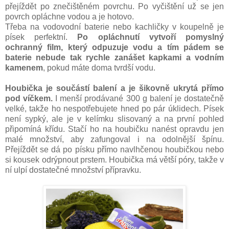
přejíždět po znečištěném povrchu. Po vyčištění už se jen
povrch opláchne vodou a je hotovo.
Třeba na vodovodní baterie nebo kachličky v koupelně je
písek perfektní.
Po opláchnutí vytvoří pomyslný
ochranný film, který odpuzuje vodu a tím pádem se
baterie nebude tak rychle zanášet kapkami a vodním
kamenem
, pokud máte doma tvrdší vodu.
Houbička je součástí balení a je šikovně ukrytá přímo
pod víčkem.
I menší prodávané 300 g balení je dostatečně
velké, takže ho nespotřebujete hned po pár úklidech. Písek
není sypký, ale je v kelímku slisovaný a na první pohled
připomíná křídu. Stačí ho na houbičku nanést opravdu jen
malé množství, aby zafungoval i na odolnější špínu.
Přejíždět se dá po písku přímo navlhčenou houbičkou nebo
si kousek odrýpnout prstem. Houbička má větší póry, takže v
ní ulpí dostatečné množství přípravku.