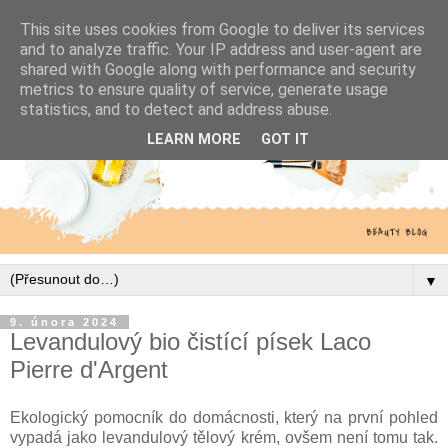
This site uses cookies from Google to deliver its services
and to analyze traffic. Your IP address and user-agent are
shared with Google along with performance and security
metrics to ensure quality of service, generate usage
statistics, and to detect and address abuse.
LEARN MORE
GOT IT
▼
9. února 2024
Levandulový bio čistící písek Laco
Pierre d'Argent
Ekologický pomocník do domácnosti, který na první pohled
vypadá jako levandulový tělový krém, ovšem není tomu tak.