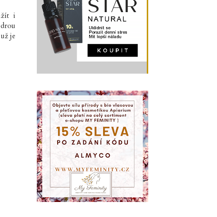
žít i
odrou
už je