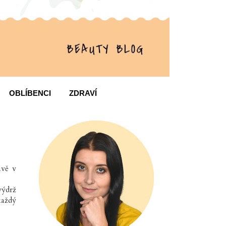
OBLÍBENCI
ZDRAVÍ
ávě v
výdrž
každý