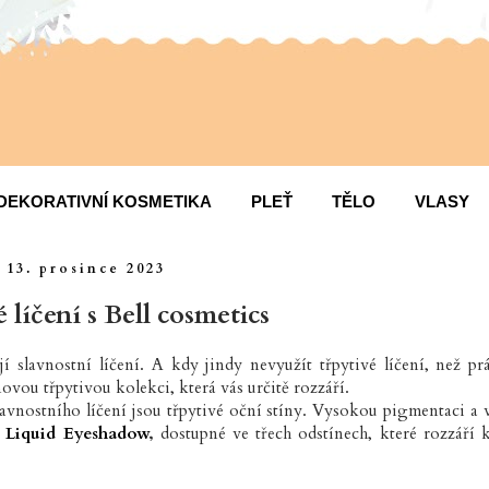
DEKORATIVNÍ KOSMETIKA
PLEŤ
TĚLO
VLASY
13. prosince 2023
 líčení s Bell cosmetics
 slavnostní líčení. A kdy jindy nevyužít třpytivé líčení, než pr
ovou třpytivou kolekci, která vás určitě rozzáří.
lavnostního líčení jsou třpytivé oční stíny. Vysokou pigmentaci a 
n Liquid Eyeshadow
,
dostupné ve třech odstínech, které rozzáří 