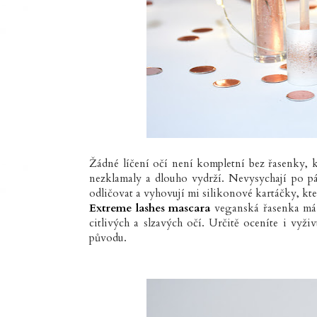
Žádné líčení očí není kompletní bez řasenky,
nezklamaly a dlouho vydrží. Nevysychají po pár
odličovat a vyhovují mi silikonové kartáčky, k
Extreme lashes mascara
veganská řasenka má i
citlivých a slzavých očí. Určitě oceníte i vyži
původu.