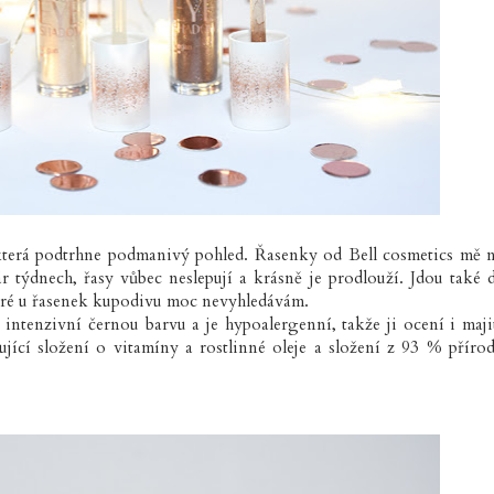
 která podtrhne podmanivý pohled. Řasenky od Bell cosmetics mě 
 týdnech, řasy vůbec neslepují a krásně je prodlouží. Jdou také 
teré u řasenek kupodivu moc nevyhledávám.
ntenzivní černou barvu a je hypoalergenní, takže ji ocení i maji
vující složení o vitamíny a rostlinné oleje a složení z 93 % příro