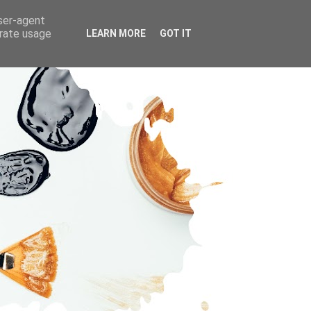
user-agent
erate usage
LEARN MORE
GOT IT