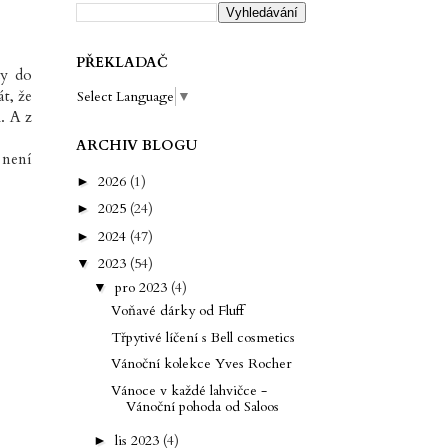
PŘEKLADAČ
dy do
t, že
Select Language
▼
. A z
ARCHIV BLOGU
 není
2026
(1)
►
2025
(24)
►
2024
(47)
►
2023
(54)
▼
pro 2023
(4)
▼
Voňavé dárky od Fluff
Třpytivé líčení s Bell cosmetics
Vánoční kolekce Yves Rocher
Vánoce v každé lahvičce -
Vánoční pohoda od Saloos
lis 2023
(4)
►