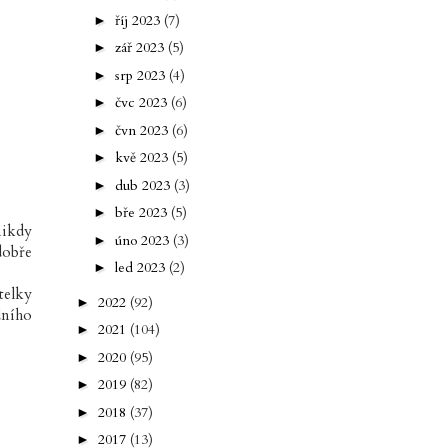
říj 2023
(7)
►
zář 2023
(5)
►
srp 2023
(4)
►
čvc 2023
(6)
►
čvn 2023
(6)
►
kvě 2023
(5)
►
dub 2023
(3)
►
bře 2023
(5)
►
nikdy
úno 2023
(3)
►
dobře
led 2023
(2)
►
telky
2022
(92)
►
dního
2021
(104)
►
2020
(95)
►
2019
(82)
►
2018
(37)
►
2017
(13)
►