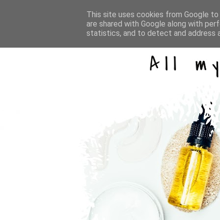
This site uses cookies from Google to d
are shared with Google along with perf
statistics, and to detect and address 