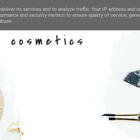
eliver its services and to analyze traffic. Your IP address and 
ormance and security metrics to ensure quality of service, gen
abuse.