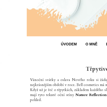
ÚVODEM
O MNĚ
Třpytivé
Vánoční svátky a oslava Nového roku si žádají
nejkrásnějším období v roce. Bell cosmetics má n
Když už je řeč o třpytkách, základem každého s
mají tyto tekuté oční stíny
Nature Reflectio
pohled.