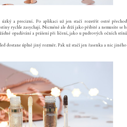
 úzký a precizní. Po aplikaci už jen stačí rozetřít ostré přecho
stíny rychle zasychají. Nicméně ale drží jako přibité a nemusíte se bá
žádné opadávání a prášení při líčení, jako u pudrových očních stínů
led dostane úplně jiný rozměr. Pak už stačí jen řasenka a nic jiného