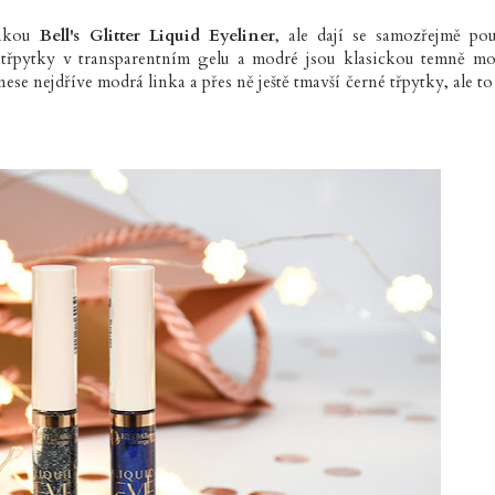
inkou
Bell's Glitter Liquid Eyeliner
, ale dají se samozřejmě pou
é třpytky v transparentním gelu a modré jsou klasickou temně m
se nejdříve modrá linka a přes ně ještě tmavší černé třpytky, ale to 