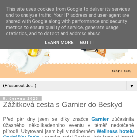
This site uses cookies from Google to deliver its services
and to analyze traffic. Your IP address and user-agent are
shared with Google along with performance and security
metrics to ensure quality of service, generate usage
statistics, and to detect and address abuse.
LEARN MORE
GOT IT
▼
8. června 2023
Zážitková cesta s Garnier do Beskyd
Před pár dny jsem se díky značce
Garnier
zúčastnila
úžasného několikadenního eventu v téměř nedotčené
přírodě. Ubytovaní jsem byli v nádherném
Wellness hotelu