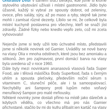
Ondrášův Dvůr
v samém srdci Beskyd, kde jsme si kromě
stylového ubytování užívali i místní gastronomii. Jídlo bylo
úžasné, každý si vybral ze spousty dobrot, od zeleniny,
ovoce, přes saláty, sýry, až po maso a ryby, stejně tak jsme
mohli i zamlsat různé dezerty. Líbilo se mi, že celkově byla
místní kuchyně postavena pro všechny, kteří se snaží jíst
zdravěji. Žádné řízky nebo knedlo vepřo zelo, což mi zcela
vyhovovalo!
Nejenže jsme si tedy užili toto úchvatné místo, představili
jsme si několik novinek od Garnier. Uváděly se nové barvy
na vlasy Olia v mnoha odstínech, které jsou bez amoniaku a
silikonů. Jen pro zajímavost, první domácí barva na vlasy
byla uvedena už v roce 1960.
Dále byly mezi novinkami ananasová vlasová řada Super
Food, ale i tělová máslíčka Body Superfood, řada s černým
uhlím a spousta pleťovky, především noční sérum s
vitaminem C, sluneční péče, ale i ta samoopalovací.
Nechyběly ani šampony proti lupům nebo voňavý
meruňkový šampon pro malé mrňousky.
Některé novinky jsme dostali přímo na místě jako dáreček a
kdybych věděla, co všechno má pro nás Garnier
přichystané, stačilo by mi do kufru přibalit jen kartáč na vlasy