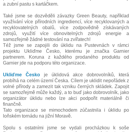
a zubní pastu s kartáčkem.
Také jsme se dozvěděli závazky Green Beauty, například
využívání více přírodních ingrediencí, více recyklovaných a
recyklovatelných obalů, více zodpovědně získávaných
zdrojů, využití více obnovitelných zdrojů energie a
samozřejmě žádné testování na zvířatech!
Též jsme se zapojili do úklidu na Pustevnách v rámci
projektu Ukliďme Česko, kterému je značka Garnier
partnerem. Koruna z každého prodaného produktu od
Garnier jde na podporu této organizace.
Ukliďme Česko
je úklidová akce dobrovolníků, která
probíhá na celém území Česka. Cílem je uklidit nepořádek z
volné přírody a zamezit tak vzniku černých skládek. Zapojit
se samozřejmě může každý, a to buď jako dobrovolník, jako
organizátor úklidu nebo lze akci podpořit materiálně či
finančně.
Tato organizace se mimochodem zúčastnila i úklidu po
loňském tornádu na jižní Moravě.
Spolu s ostatními jsme se vydali procházkou k soše