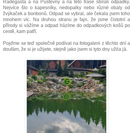
Radegasta a na Pustevny a na této trase sbírali odpadky.
Nejvíce šlo o kapesníky, nedopalky nebo různé obaly od
žvýkaček a bonbonů. Odpad se vybral, ale čekala jsem toho
mnohem víc. Na druhou stranu je fajn, že jsme čistotní a
přírody si vážíme a odpad házíme do odpadkových košů po
cestě, kam patří.
Pojďme se teď společně podívat na fotogalerii z těchto dní a
doufám, že si je užijete, stejně jako jsem si tyto dny užila já.