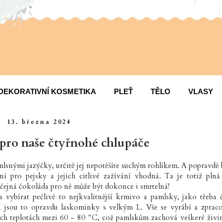
DEKORATIVNÍ KOSMETIKA
PLEŤ
TĚLO
VLASY
13. března 2024
pro naše čtyřnohé chlupáče
snými jazýčky, určitě jej nepotěšíte suchým rohlíkem. A popravdě 
í pro pejsky a jejich citlivé zažívání vhodná. Ta je totiž plná 
čejná čokoláda pro ně může být dokonce i smrtelná!
a vybírat pečlivě to nejkvalitnější krmivo a pamlsky, jako třeba 
A jsou to opravdu laskominky s velkým L. Vše se vyrábí a zprac
ých teplotách mezi 60 - 80 °C, což pamlskům zachová veškeré živi