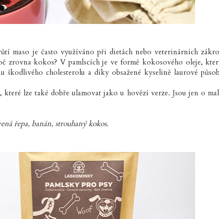
růtí maso je často využíváno při dietách nebo veterinárních zákro
proč zrovna kokos? V pamlscích je ve formě kokosového oleje, kte
nu škodlivého cholesterolu a díky obsažené kyselině laurové působ
y, které lze také dobře ulamovat jako u hovězí verze. Jsou jen o ma
ervená řepa, banán, strouhaný kokos.