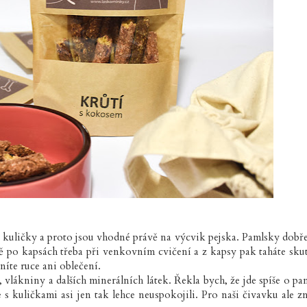
 kuličky a proto jsou vhodné právě na výcvik pejska. Pamlsky dobře
ně po kapsách třeba při venkovním cvičení a z kapsy pak taháte sku
níte ruce ani oblečení.
vlákniny a dalších minerálních látek. Řekla bych, že jde spíše o pa
 s kuličkami asi jen tak lehce neuspokojili. Pro naši čivavku ale z