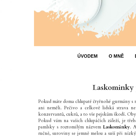
ÚVODEM
O MNĚ
Laskominky 
Pokud máte doma chlupaté čtyřnohé gurmány s ml
ani neměli. Pečivo a celkově lidská strava nen
konzervantů, cukrů, a to vše pejskům škodí. Oby
Pokud vám na vašich chlupáčích záleží, je třeb
pamlsky s roztomilým názvem
Laskominky
. 
ručně, suroviny se jemně melou a suší při nízk