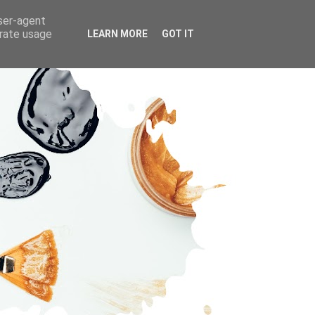
user-agent
erate usage
LEARN MORE
GOT IT