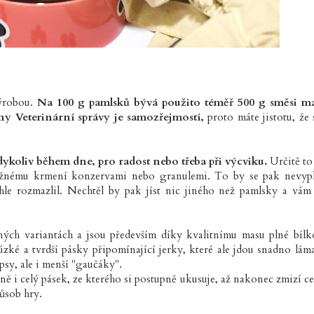
výrobou.
Na 100 g pamlsků bývá použito téměř 500 g směsi m
y Veterinární správy je samozřejmostí,
proto máte jistotu, že
oliv během dne, pro radost nebo třeba při výcviku.
Určitě to
ěžnému krmení konzervami nebo granulemi. To by se pak nevypl
hle rozmazlil. Nechtěl by pak jíst nic jiného než pamlsky a vám
ých variantách a jsou především díky kvalitnímu masu plné bílk
, úzké a tvrdší pásky připomínající jerky, které ale jdou snadno láma
psy, ale i menší "gaučáky".
dně i celý pásek, ze kterého si postupně ukusuje, až nakonec zmizí cel
působ hry.