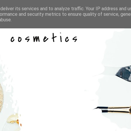
eliver its services and to analyze traffic. Your IP address and 
ormance and security metrics to ensure quality of service, gen
abuse.