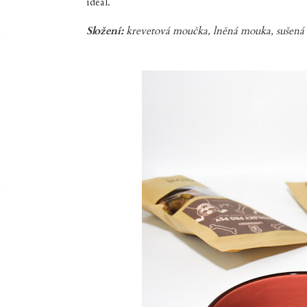
ideál.
Složení:
krevetová moučka, lněná mouka, sušená 