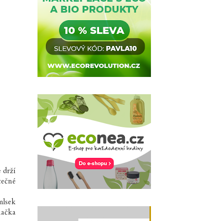
 drží
tečné
mlsek
načka