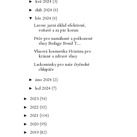
kvě 2024
(3)
►
dub 2024
(4)
►
bře 2024
(4)
▼
Lavon: jarní úklid efektivně,
voňavě a za pár korun
Péče pro namáhané a poškozené
vlasy Biolage Bond T...
Vlasová kosmetika Hristina pro
krásné a zdravé vlasy
Laskominky pro naše čtyřnohé
chlupáče
úno 2024
(2)
►
led 2024
(7)
►
2023
(54)
►
2022
(92)
►
2021
(104)
►
2020
(95)
►
2019
(82)
►