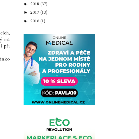
2018
(37)
►
2017
(13)
►
2016
(1)
►
cích,
rý má
í při
linko