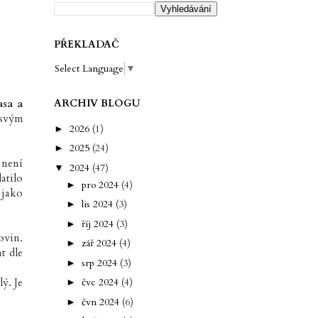
PŘEKLADAČ
Select Language
▼
asa a
ARCHIV BLOGU
 svým
2026
(1)
►
2025
(24)
►
 není
2024
(47)
▼
atilo
pro 2024
(4)
►
 jako
lis 2024
(3)
►
říj 2024
(3)
►
ovin.
zář 2024
(4)
►
t dle
srp 2024
(3)
►
ý. Je
čvc 2024
(4)
►
čvn 2024
(6)
►