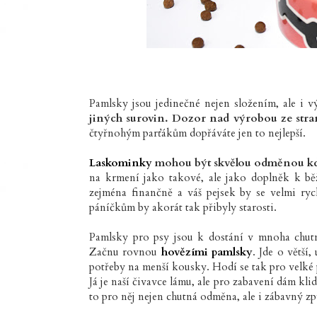
Pamlsky jsou jedinečné nejen složením, ale i 
jiných surovin. Dozor nad výrobou ze stran
čtyřnohým parťákům dopřáváte jen to nejlepší.
Laskominky
mohou být skvělou odměnou kdyk
na krmení jako takové, ale jako doplněk k b
zejména finančně a váš pejsek by se velmi ryc
páníčkům by akorát tak přibyly starosti.
Pamlsky pro psy jsou k dostání v mnoha chutn
Začnu rovnou
hovězími pamlsky
. Jde o větší
potřeby na menší kousky. Hodí se tak pro velké 
Já je naší čivavce lámu, ale pro zabavení dám kli
to pro něj nejen chutná odměna, ale i zábavný z