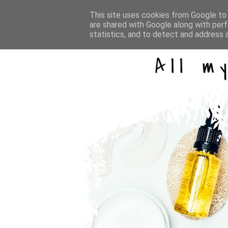
This site uses cookies from Google to d
are shared with Google along with perf
statistics, and to detect and address 