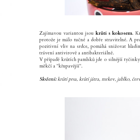
Zajímavou variantou jsou
krůtí s kokosem
. K
protože je málo tučné a dobře stravitelné. A 
pozitivní vliv na srdce, pomáhá snižovat hladi
trávení antivirově a antibakteriálně.
V případě krůtích pamlsků jde o silnější tyčink
měkčí a "křupavější".
Složení:
krůtí prsa, krůtí játra, mrkev, jablko, č