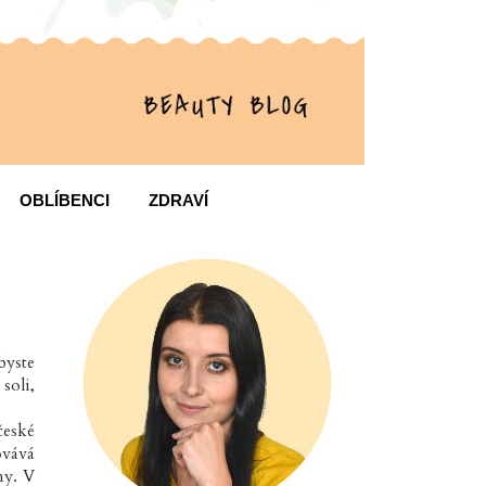
OBLÍBENCI
ZDRAVÍ
byste
soli,
české
ovává
ny. V