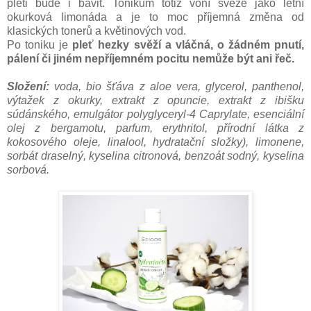
pleti bude i bavit. Tonikum totiž voní svěže jako letní
okurková limonáda a je to moc příjemná změna od
klasických tonerů a květinových vod.
Po toniku je
pleť hezky svěží a vláčná, o žádném pnutí,
pálení či jiném nepříjemném pocitu nemůže být ani řeč.
Složení:
voda, bio šťáva z aloe vera, glycerol, panthenol,
výtažek z okurky, extrakt z opuncie, extrakt z ibišku
súdánského, emulgátor polyglyceryl-4 Caprylate, esenciální
olej z bergamotu, parfum, erythritol, přírodní látka z
kokosového oleje, linalool, hydratační složky), limonene,
sorbát draselný, kyselina citronová, benzoát sodný, kyselina
sorbová.