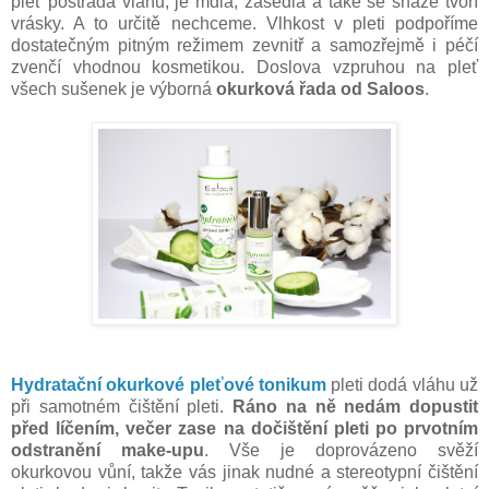
pleť postrádá vláhu, je mdlá, zašedlá a také se snáze tvoří
vrásky. A to určitě nechceme. Vlhkost v pleti podpoříme
dostatečným pitným režimem zevnitř a samozřejmě i péčí
zvenčí vhodnou kosmetikou. Doslova vzpruhou na pleť
všech sušenek je výborná
okurková řada od Saloos
.
Hydratační okurkové pleťové tonikum
pleti dodá vláhu už
při samotném čištění pleti.
Ráno na ně nedám dopustit
před líčením, večer zase na dočištění pleti po prvotním
odstranění make-upu
. Vše je doprovázeno svěží
okurkovou vůní, takže vás jinak nudné a stereotypní čištění