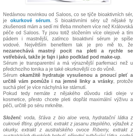
Nedávnou novinkou od Saloos, co se týče bioaktivních sér,
je
okurkové sérum
. S bioaktivními séry už nějaké ty
zkušenosti mám a sedí mi třeba mnohem více než Královská
péče od Saloos. Ty jsou totiž složením více olejové a tím
pádem i mastnější, zatímco bioaktivní sérum je spíše
vodové. Největším benefitem tak je pro mě to, že
nezanechává mastný pocit na pleti a rychle se
vstřebává, takže je fajn i jako podklad pod make-up
.
Sérum je transparentní a má výraznější parfemaci než u
předchozího tonika a je také okurkovější co do vůně.
Sérum
okamžitě hydratuje vysušenou a pnoucí pleť a
určitě vám pomůže i na jemné linky a vrásky
, protože
suchá pleť je více náchylná ke stárnutí.
Pokud tedy nemáte z nějakého důvodu rádi oleje v
kosmetice, přesto chcete pleti dopřát maximální výživu a
péči, určitě po séru mrkněte.
Složení:
voda, šťáva z bio aloe vera, hydratační látka z
cukrové třtiny, glycerol, extrakt z jasanu ztepilého, výtažek z
okurky, extrakt z australského ovoce Riberry, extrakt z
australských divokých bobulí, přírodní zvlhčující látka, sodná