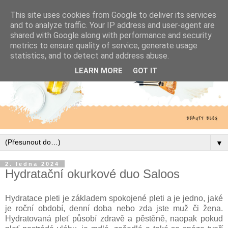
This site uses cookies from Google to deliver its services
and to analyze traffic. Your IP address and user-agent are
shared with Google along with performance and security
metrics to ensure quality of service, generate usage
statistics, and to detect and address abuse.
LEARN MORE
GOT IT
▼
2. ledna 2024
Hydratační okurkové duo Saloos
Hydratace pleti je základem spokojené pleti a je jedno, jaké
je roční období, denní doba nebo zda jste muž či žena.
Hydratovaná pleť působí zdravě a pěstěně, naopak pokud